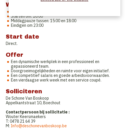
Work Schedule
Woensdag tot zaterdag
Starten om: 10:00
Middagpauze tussen: 15:00 en 18:00
Eindigen om 23:00
Start date
Direct.
Offer
Een dynamische werkplek in een professioneel en
gepassioneerd team.
Doorgroeimogelijkheden en ruimte voor eigen initiatief.
Een competitief salaris en goede arbeidsvoorwaarden.
Een vierdaagse werk week met een service coupé.
Solliciteren
De Schone Van Boskoop
Appelkantstraat 10, Boechout
Contactpersoon bij sollicitatie :
Wouter Keersmaekers
T: 0478 21 64 39
M:
Info@deschonevanboskoop.be