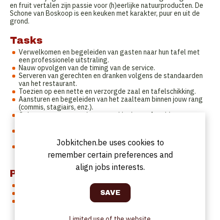
en fruit vertalen zijn passie voor (h)eerlijke natuurproducten. De
Schone van Boskoop is een keuken met karakter, puur en uit de
grond.
Tasks
Verwelkomen en begeleiden van gasten naar hun tafel met
een professionele uitstraling.
Nauw opvolgen van de timing van de service.
Serveren van gerechten en dranken volgens de standaarden
van het restaurant.
Toezien op een nette en verzorgde zaal en tafelschikking.
Aansturen en begeleiden van het zaalteam binnen jouw rang
(commis, stagiairs, enz.).
Oplossen van eventuele vragen, klachten of problemen van
gasten op een beleefde en efficiënte manier.
Nauw samenwerken met het keukenteam om een vlotte
service te garanderen.
Jobkitchen.be uses cookies to
Meedenken over het verbeteren van de gastbeleving en
remember certain preferences and
servicekwaliteit.
align jobs interests.
Profile
Ervaring in een soortgelijke functie.
Gastvriendelijk, stressbestendig en met een oog voor detail.
Uitstekende communicatievaardigheden en een verzorgd
voorkomen.
Limited use of the website