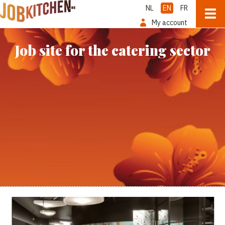
NL
EN
FR
My account
Job site for the catering sector