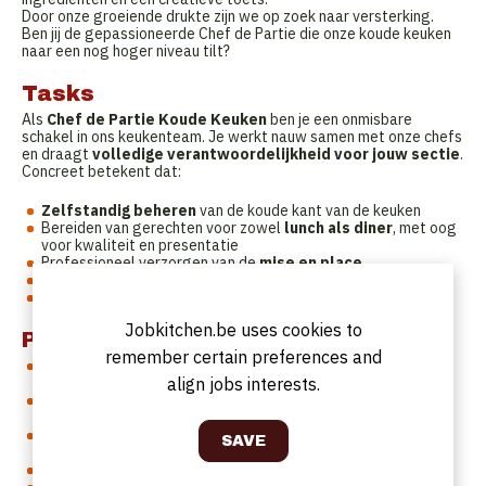
Door onze groeiende drukte zijn we op zoek naar versterking.
Ben jij de gepassioneerde Chef de Partie die onze koude keuken
naar een nog hoger niveau tilt?
Tasks
Als
Chef de Partie Koude Keuken
ben je een onmisbare
schakel in ons keukenteam. Je werkt nauw samen met onze chefs
en draagt
volledige verantwoordelijkheid voor jouw sectie
.
Concreet betekent dat:
Zelfstandig beheren
van de koude kant van de keuken
Bereiden van gerechten voor zowel
lunch als diner
, met oog
voor kwaliteit en presentatie
Professioneel verzorgen van de
mise en place
Nauw samenwerken
met collega's in keuken én bediening
Strikt naleven van
veiligheids- en HACCP-normen
Jobkitchen.be uses cookies to
Profile
remember certain preferences and
Je hebt
ervaring in de Frans-Belgische keuken
en bent
trots op je vakmanschap
align jobs interests.
Je bent
flexibel, enthousiast
en houdt van een dynamische
werkomgeving
Werken onder druk?
Geen probleem, jouw hands-on
mentaliteit maakt het verschil
Je stelt
gasttevredenheid
altijd centraal