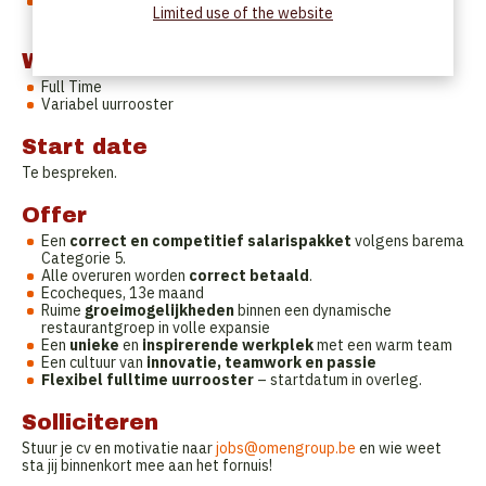
Je bent een
echte teamspeler
die gedijt tussen
Limited use of the website
gepassioneerde collega'
Work Schedule
Full Time
Variabel uurrooster
Start date
Te bespreken.
Offer
Een
correct en competitief salarispakket
volgens barema
Categorie 5.
Alle overuren worden
correct betaald
.
Ecocheques, 13e maand
Ruime
groeimogelijkheden
binnen een dynamische
restaurantgroep in volle expansie
Een
unieke
en
inspirerende werkplek
met een warm team
Een cultuur van
innovatie, teamwork en passie
Flexibel fulltime uurrooster
– startdatum in overleg.
Solliciteren
Stuur je cv en motivatie naar
jobs@omengroup.be
en wie weet
sta jij binnenkort mee aan het fornuis!