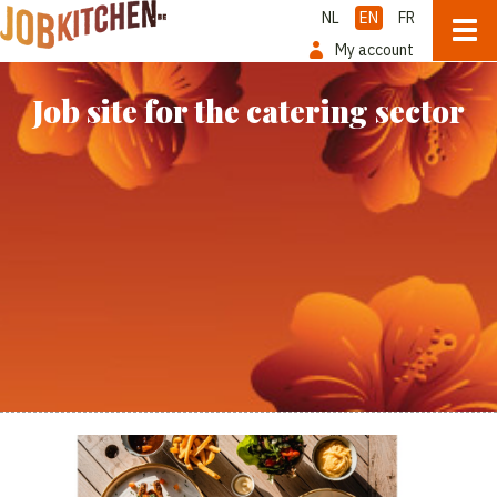
NL
EN
FR
My account
Job site for the catering sector