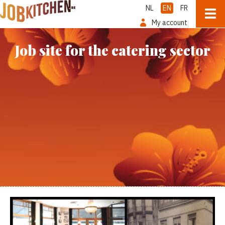
NL
EN
FR
My account
Job site for the catering sector