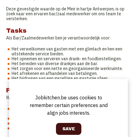
Deze gevestigde waarde op de Meir in hartje Antwerpen, is op
zoek naar een ervaren bar/zaal medewerker om ons team te
versterken.
Tasks
Als Bar/Zaalmedewerker ben je verantwoordelijk voor:
Het verwelkomen van gasten met een glimlach en hen een
uitstekende service bieden.
Het opnemen en serveren van drank- en foodbestellingen.
Het bereiden van diverse drankjes aan de bar.
Het zorgen voor een nette en georganiseerde werkruimte.
Het afrekenen en afhandelen van betalingen.
Het bijdragen aan een gezellige en gastvrije sfeer.
Profile
Jobkitchen.be uses cookies to
Wat zoeken wij?
remember certain preferences and
Je hebt relevante ervaring in de horeca, zowel in de bar als in
align jobs interests.
de zaal.
Je bent gastvrij, vriendelijk en werkt vlot in team.
Je kan goed omgaan met drukte en hebt oog voor detail.
Je bent fulltime beschikbaar en kan zo snel mogelijk starten.