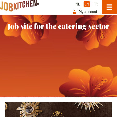
NL
EN
FR
My account
Job site for the catering sector