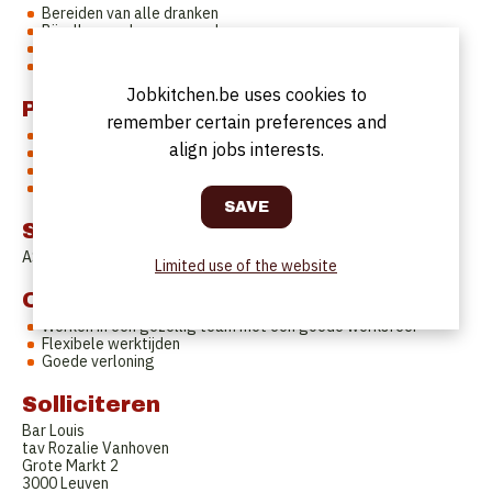
Bereiden van alle dranken
Bijvullen van bar voorraad
Soms ook bedienen van klanten
Onderhoud van bar
Jobkitchen.be uses cookies to
Profile
remember certain preferences and
Je hebt een gastvrije en energieke uitstraling
align jobs interests.
Je kan goed omgaan met drukte en blijft altijd vriendelijk
Ervaring achter de bar is een voordeel, maar geen must
e bent flexibel inzetbaar, ook in de avonden en weekenden
Start date
ASAP
Limited use of the website
Offer
Werken in een gezellig team met een goede werksfeer
Flexibele werktijden
Goede verloning
Solliciteren
Bar Louis
tav Rozalie Vanhoven
Grote Markt 2
3000 Leuven