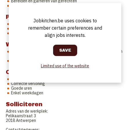
Bereiden en garneren van gerechten
Onderhoud van de keukenmaterialen
Profile
Jobkitchen.be uses cookies to
Alleenwerkend kok met relevante ervaring
remember certain preferences and
Met kennis van de klassieke Belgisch-Franse keuken
Zeer goede kennis van Nederlands of Engels is vereist
align jobs interests.
Work Schedule
Goede uren - Exact uurrooster is bespreekbaar (openingsuren
10-20u)
3 a 4 dagen per week (enkel weekdagen)
Limited use of the website
Offer
Voltijds contract
Correcte verloning
Goede uren
Enkel weekdagen
Solliciteren
Adres van de werkplek:
Pelikaanstraat 3
2018 Antwerpen
Contactgegevens: