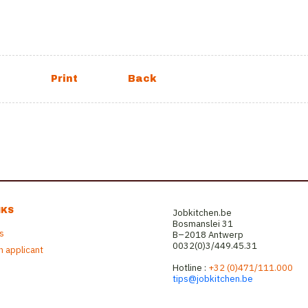
NKS
Jobkitchen.be
Bosmanslei 31
rs
B–2018 Antwerp
0032(0)3/449.45.31
n applicant
Hotline :
+32 (0)471/111.000
tips@jobkitchen.be