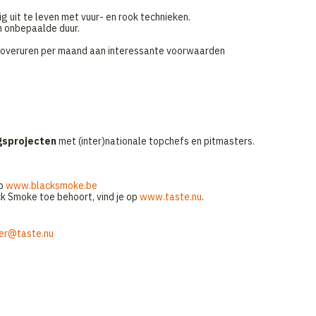
g uit te leven met vuur- en rook technieken.
 onbepaalde duur.
o overuren per maand aan interessante voorwaarden
gsprojecten
met (inter)nationale topchefs en pitmasters.
op
www.blacksmoke.be
k Smoke toe behoort, vind je op
www.taste.nu
.
er@taste.nu