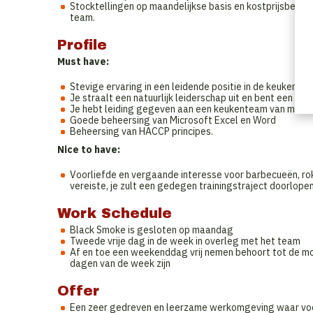
Stocktellingen op maandelijkse basis en kostprijsber
team.
Profile
Must have:
Stevige ervaring in een leidende positie in de keuken.
Je straalt een natuurlijk leiderschap uit en bent een ec
Je hebt leiding gegeven aan een keukenteam van minim
Goede beheersing van Microsoft Excel en Word
Beheersing van HACCP principes.
Nice to have:
Voorliefde en vergaande interesse voor barbecueën, ro
vereiste, je zult een gedegen trainingstraject doorlopen
Work Schedule
Black Smoke is gesloten op maandag
Tweede vrije dag in de week in overleg met het team
Af en toe een weekenddag vrij nemen behoort tot de mo
dagen van de week zijn
Offer
Een zeer gedreven en leerzame werkomgeving waar v