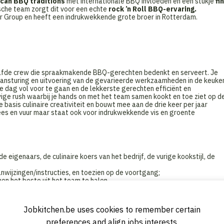
can BBQ traditions
met internationale BBQ invloeden en een stukje
fi
ische team zorgt dit voor een echte
rock ’n Roll BBQ-ervaring.
r Group en heeft een indrukwekkende grote broer in Rotterdam.
laafde crew die spraakmakende BBQ-gerechten bedenkt en serveert. Je
ansturing en uitvoering van de gevarieerde werkzaamheden in de keuke
e dag vol voor te gaan en de lekkerste gerechten efficiënt en
evige rush waarbij je hands on met het team samen kookt en toe ziet op d
basis culinaire creativiteit en bouwt mee aan de drie keer per jaar
es en vuur maar staat ook voor indrukwekkende vis en groente
 eigenaars, de culinaire koers van het bedrijf, de vurige kookstijl, de
wijzingen/instructies, en toezien op de voortgang;
n het beste uit het team te halen.
den voor te bereiden producten;
ed van veiligheid, HACCP, en allergenen.
Jobkitchen.be uses cookies to remember certain
rediënten;
preferences and align jobs interests.