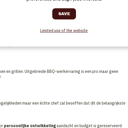
ekeningen maken…dit wordt bovendien ondersteund door het Taste! F&B
Limited use of the website
hte teamplayer.
aal 5 personen.
ken en grillen. Uitgebreide BBQ-werkervaring is een pro maar geen
.
gelijkheden maar een échte chef zal beseffen dat dít de belangrijkste
oor
persoonlijke ontwikkeling
aandacht en budget is gereserveerd