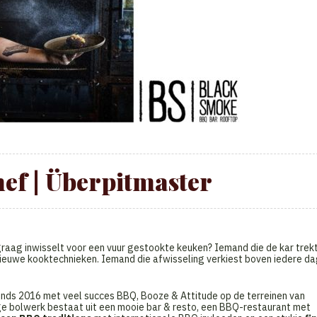
ef | Überpitmaster
 graag inwisselt voor een vuur gestookte keuken? Iemand die de kar trekt
r nieuwe kooktechnieken. Iemand die afwisseling verkiest boven iedere d
inds 2016 met veel succes BBQ, Booze & Attitude op de terreinen van
ige bolwerk bestaat uit een mooie bar & resto, een BBQ-restaurant met