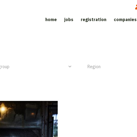
home
jobs
registration
companies
Job site for the catering sector
NIEUW ITEM