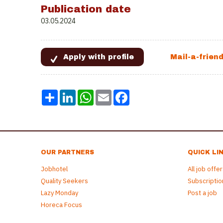
Publication date
03.05.2024
Share
LinkedIn
WhatsApp
Email
Facebook
OUR PARTNERS
QUICK LI
Jobhotel
All job offe
Quality Seekers
Subscriptio
Lazy Monday
Post a job
Horeca Focus