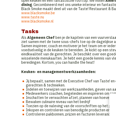
open keuken én een fantastische rooftop. We mixen
Ameri
dining
. Gecombineerd met ons unieke interieur en fantast
Black Smoke maakt deel uit van de Taste! Restaurant & Ba
www.blacksmoke.be
www.taste.nu
www.blacksmoke.nl
Tasks
Als
Algemeen Chef
ben je de kapitein van een vuurvers
ziet samen met de twee sous-chefs toe op de dagelijkse a
Samen inspireer, coach en motiveer je het team om er ieder
voedselveilig in de keuken te bereiden. Je kickt op een st
eindkwaliteit van de gerechten. Je beschikt over een goede 
wisselende menukaarten. Je hebt een goede kennis van vle
bereidingen. Kortom, you can handle the heat!
Keuken- en managementwerkzaamheden:
Jij bepaalt, samen met de Executive Chef van Taste! en de
gerechten & technieken.
Indelen en toewijzen van werkzaamheden, geven van aan
Medewerkers coachen, begeleiden en inspireren om same
Inschatten te verwachten afzet, plannen van hoeveelhe
Bewaken culinaire niveau van het bedrijf
Toezien op de naleving van de voorschriften op het gebi
Inkopen en controleren van benodigde producten en ing
Controleren pakbonnen, prijzen en facturen leveranciers