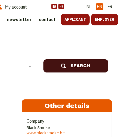
NL
EN
FR
My account
newsletter
contact
APPLICANT
EMPLOYER
SEARCH
Other details
Company
Black Smoke
www.blacksmoke.be