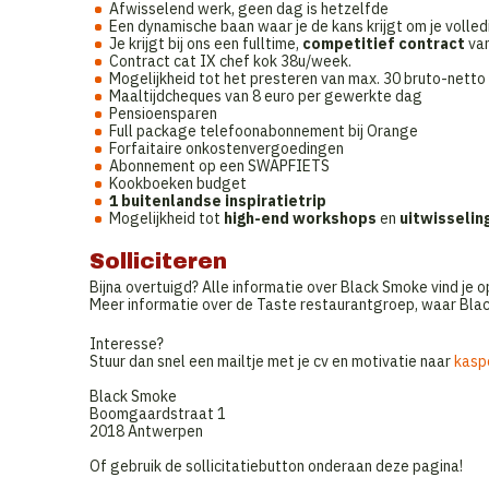
Afwisselend werk, geen dag is hetzelfde
Een dynamische baan waar je de kans krijgt om je volledi
Je krijgt bij ons een fulltime,
competitief contract
van
Contract cat IX chef kok 38u/week.
Mogelijkheid tot het presteren van max. 30 bruto-nett
Maaltijdcheques van 8 euro per gewerkte dag
Pensioensparen
Full package telefoonabonnement bij Orange
Forfaitaire onkostenvergoedingen
Abonnement op een SWAPFIETS
Kookboeken budget
1 buitenlandse inspiratietrip
Mogelijkheid tot
high-end workshops
en
uitwisselin
Solliciteren
Bijna overtuigd? Alle informatie over Black Smoke vind je 
Meer informatie over de Taste restaurantgroep, waar Blac
Interesse?
Stuur dan snel een mailtje met je cv en motivatie naar
k
asp
Black Smoke
Boomgaardstraat 1
2018 Antwerpen
Of gebruik de sollicitatiebutton onderaan deze pagina!