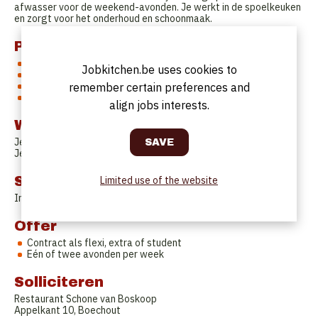
afwasser voor de weekend-avonden. Je werkt in de spoelkeuken
en zorgt voor het onderhoud en schoonmaak.
Profile
Je kunt zelfstandig werken
Jobkitchen.be uses cookies to
Je bent proper en hygiënisch
Je werkt snel en grondig
remember certain preferences and
Je bent stipt en betrouwbaar
align jobs interests.
Work Schedule
Je werkt op vrijdag om de twee weken.
Je werkt elke zaterdag.
Start date
Limited use of the website
In overleg.
Offer
Contract als flexi, extra of student
Eén of twee avonden per week
Solliciteren
Restaurant Schone van Boskoop
Appelkant 10, Boechout