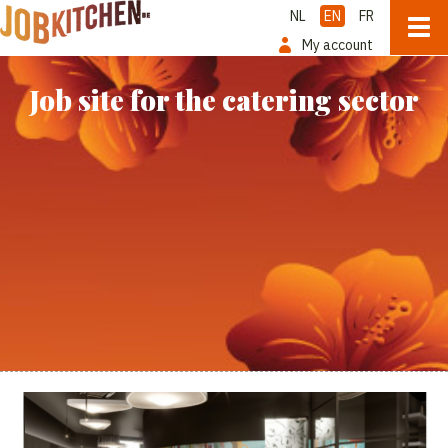
NL
EN
FR
My account
Job site for the catering sector