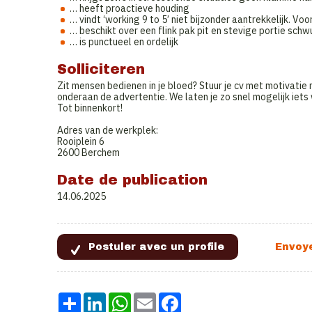
… heeft proactieve houding
… vindt ‘working 9 to 5’ niet bijzonder aantrekkelijk. Vo
… beschikt over een flink pak pit en stevige portie sch
… is punctueel en ordelijk
Solliciteren
Zit mensen bedienen in je bloed? Stuur je cv met motivatie
onderaan de advertentie. We laten je zo snel mogelijk iets
Tot binnenkort!
Adres van de werkplek:
Rooiplein 6
2600 Berchem
Date de publication
14.06.2025
Share
LinkedIn
WhatsApp
Email
Facebook