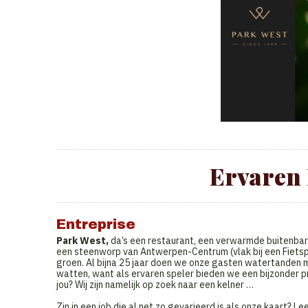
Ervaren 
Entreprise
Park West,
da’s een restaurant, een verwarmde buitenbar 
een steenworp van Antwerpen-Centrum (vlak bij een Fietspu
groen. Al bijna 25 jaar doen we onze gasten watertanden
watten, want als ervaren speler bieden we een bijzonder 
jou? Wij zijn namelijk op zoek naar een kelner …
Zin in een job die al net zo gevarieerd is als onze kaart? Le