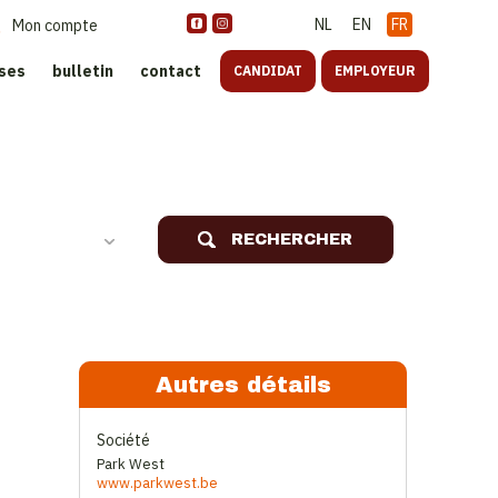
NL
EN
FR
Mon compte
ises
bulletin
contact
CANDIDAT
EMPLOYEUR
oreca
RECHERCHER
Autres détails
Société
Park West
www.parkwest.be