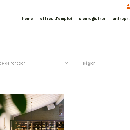
home
offres d'emploi
s'enregistrer
entrepr
ite d'emploi dans le secteur de l’h
NIEUW ITEM