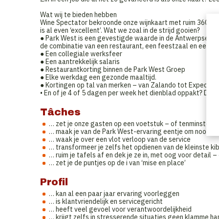
Wat wij te bieden hebben
Wine Spectator bekroonde onze wijnkaart met ruim 360 re
is al even ‘excellent’. Wat we zoal in de strijd gooien?
● Park West is een gevestigde waarde in de Antwerpse hore
de combinatie van een restaurant, een feestzaal en een o
● Een collegiale werksfeer
● Een aantrekkelijk salaris
● Restaurantkorting binnen de Park West Groep
● Elke werkdag een gezonde maaltijd.
● Kortingen op tal van merken – van Zalando tot Expedia en
• En of je 4 of 5 dagen per week het dienblad oppakt? Dat ki
Tâches
… zet je onze gasten op een voetstuk – of tenminste op
… maak je van de Park West-ervaring eentje om nooit meer
… waak je over een vlot verloop van de service
… transformeer je zelfs het opdienen van de kleinste ki
… ruim je tafels af en dek je ze in, met oog voor detail 
… zet je de puntjes op de i van ‘mise en place’
Profil
… kan al een paar jaar ervaring voorleggen
… is klantvriendelijk en servicegericht
… heeft veel gevoel voor verantwoordelijkheid
… krijgt zelfs in stresserende situaties geen klamme h