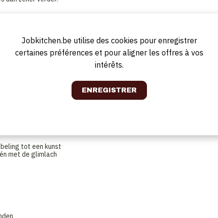
ferenties onlangs met ‘The Award of Excellence’, en onze werkomgeving
ca; een stabiele werkgever die tegelijk veel afwisseling biedt, dankzij
Jobkitchen.be utilise des cookies pour enregistrer
verdekte buitenbar
certaines préférences et pour aligner les offres à vos
intérêts.
 van Philips tot de Efteling – via Benefits at Work
es je zelf.
 de eerste plaats
 te vergeten (in de goeie zin, natuurlijk)
bbeling tot een kunst
– én met de glimlach
anden