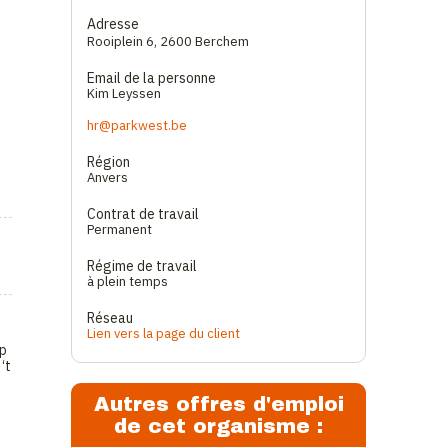
Adresse
Rooiplein 6
,
2600 Berchem
Email de la personne
Kim Leyssen
hr@parkwest.be
Région
Anvers
Contrat de travail
Permanent
Régime de travail
à plein temps
Réseau
Lien vers la page du client
op
‘t
Autres offres d'emploi
de cet organisme :