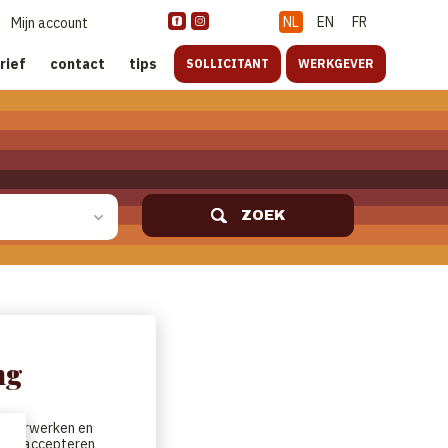
NL
EN
FR
Mijn account
rief
contact
tips
SOLLICITANT
WERKGEVER
ZOEK
ng
te verwerken en
t. We accepteren