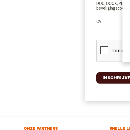
DOC, DOCX, PDF, O
beveligingscode in
CV:
ONZE PARTNERS
SNELLE L