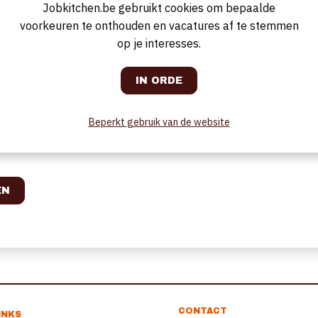
Jobkitchen.be gebruikt cookies om bepaalde
DT en RTF bestanden. Voordat uw CV verwerkt kan worden, dient u teve
 de afbeelding hieronder over te nemen.
voorkeuren te onthouden en vacatures af te stemmen
op je interesses.
Beperkt gebruik van de website
CONTACT
INKS