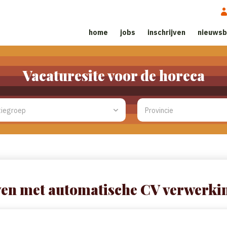
home
jobs
inschrijven
nieuwsb
Vacaturesite voor de horeca
ven met automatische CV verwerki
eeft, kunt u dat hier invoegen. We zullen proberen uw CV automatisch 
lijk velden voor u invullen, zodat het registratieproces sneller verloop