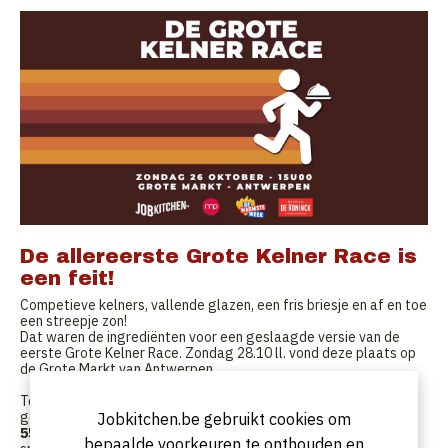
De allereerste Grote Kelner Race is
een feit!
Competieve kelners, vallende glazen, een fris briesje en af en toe
een streepje zon!
Dat waren de ingrediënten voor een geslaagde versie van de
eerste Grote Kelner Race. Zondag 28.10 ll. vond deze plaats op
de Grote Markt van Antwerpen.
Ter ere van de 20e verjaardag van JobKitchen leek het ons een
goed idee om de horeca medewerker in het zonnetje te zetten.
Jobkitchen.be gebruikt cookies om
55 Kelners
schreven zich op voorhand in om de
bepaalde voorkeuren te onthouden en