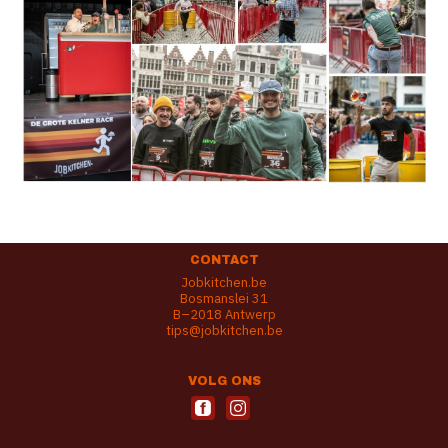
CONTACT
Jobkitchen.be
Bosmanslei 31
B–2018 Antwerp
tips@jobkitchen.be
VOLG ONS