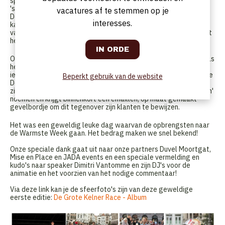
spreekwoordelijke degens te kruisen en uit te maken wie de
'snelste kelner van Vlaanderen' is.
vacatures af te stemmen op je
De arena, een hindernissen parcours van een dikke 500 meter op
interesses.
kasseien, was onverbiddelijk. Het was een evenwichtsoefening
van snelheid en behendigheid waarbij de deelnemers zichzelf tot
het uiterste dreven.
Onder luide aanmoediging van honderden fans langs de zijlijn was
het uiteindelijk het Leslie Castelein van Brasserie Biblo die
iedereen de baas was. Hij haalde het van zijn Biblo collega Joppe
Beperkt gebruik van de website
De Beule (plaats 2) en Michaël Siereveld van Cella. Leslie mag
zich dus officieel een jaar lang 'de snelste kelner van Vlaanderen'
noemen en krijgt binnenkort een emaillen, op maat gemaakt
gevelbordje om dit tegenover zijn klanten te bewijzen.
Het was een geweldig leuke dag waarvan de opbrengsten naar
de Warmste Week gaan. Het bedrag maken we snel bekend!
Onze speciale dank gaat uit naar onze partners Duvel Moortgat,
Mise en Place en JADA events en een speciale vermelding en
kudo's naar speaker Dimitri Vantomme en zijn DJ's voor de
animatie en het voorzien van het nodige commentaar!
Via deze link kan je de sfeerfoto's zijn van deze geweldige
eerste editie:
De Grote Kelner Race - Album