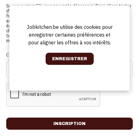
Si vous avez un CV, vous pouvez le déposer ici. Nous allons tenter
d'analyser votre CV automatiquement et pré-remplir tous les
formulaires pour accélérer le processus d'enregistrement. Nous
acceptons les fichiers .DOC, .DOCX, .PDF, .ODT et .RTF. Veuillez
également taper le code que vous voyez sur l'image dans le
Jobkitchen.be utilise des cookies pour
champ situé en dessous de l'image. Vous n'avez pas besoin de
enregistrer certaines préférences et
taper le code si vous décidez de ne pas déposer votre CV
maintenant.
pour aligner les offres à vos intérêts.
CV :