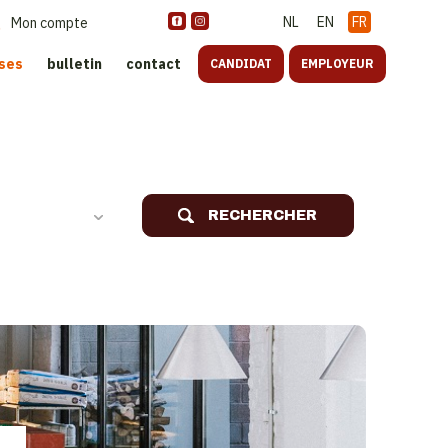
NL
EN
FR
Mon compte
ises
bulletin
contact
CANDIDAT
EMPLOYEUR
oreca
RECHERCHER