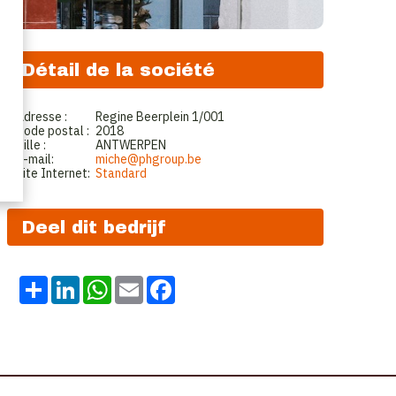
Détail de la société
Adresse :
Regine Beerplein 1/001
Code postal :
2018
Ville :
ANTWERPEN
E-mail:
miche@phgroup.be
Site Internet:
Standard
Deel dit bedrijf
Share
LinkedIn
WhatsApp
Email
Facebook