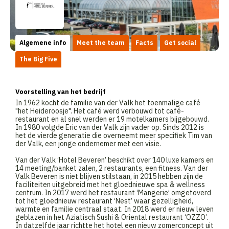
Algemene info
Meet the team
Facts
Get social
The Big Five
Voorstelling van het bedrijf
In 1962 kocht de familie van der Valk het toenmalige café
"het Heideroosje". Het café werd verbouwd tot café-
restaurant en al snel werden er 19 motelkamers bijgebouwd.
In 1980 volgde Eric van der Valk zijn vader op. Sinds 2012 is
het de vierde generatie die overneemt meer specifiek Tim van
der Valk, een jonge ondernemer met een visie.
Van der Valk ‘Hotel Beveren’ beschikt over 140 luxe kamers en
14 meeting/banket zalen, 2 restaurants, een fitness. Van der
Valk Beveren is niet blijven stilstaan, in 2015 hebben zijn de
faciliteiten uitgebreid met het gloednieuwe spa & wellness
centrum. In 2017 werd het restaurant ‘Mangerie’ omgetoverd
tot het gloednieuw restaurant ‘Nest’ waar gezelligheid,
warmte en familie centraal staat. In 2018 werd er nieuw leven
geblazen in het Aziatisch Sushi & Oriental restaurant ‘OZZO’.
In datzelfde jaar richtte het hotel een nieuw zomerconcept uit