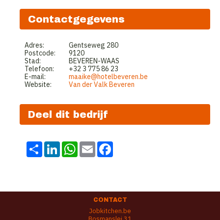
Contactgegevens
Adres:
Gentseweg 280
Postcode:
9120
Stad:
BEVEREN-WAAS
Telefoon:
+32 3 775 86 23
E-mail:
maaike@hotelbeveren.be
Website:
Van der Valk Beveren
Deel dit bedrijf
Share
LinkedIn
WhatsApp
Email
Facebook
CONTACT
Jobkitchen.be
Bosmanslei 31