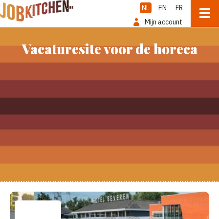
NL
EN
FR
Mijn account
Vacaturesite voor de horeca