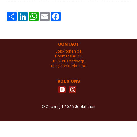
Share
LinkedIn
WhatsApp
Email
Facebook
CONTACT
Jobkitchen.be
Bosmanslei 31
B–2018 Antwerp
tips@jobkitchen.be
VOLG ONS
© Copyright 2026 Jobkitchen