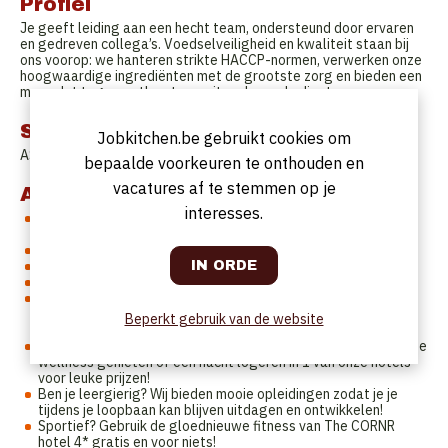
Profiel
Je geeft leiding aan een hecht team, ondersteund door ervaren
en gedreven collega’s. Voedselveiligheid en kwaliteit staan bij
ons voorop: we hanteren strikte HACCP-normen, verwerken onze
hoogwaardige ingrediënten met de grootste zorg en bieden een
menu dat tegemoetkomt aan uiteenlopende dieetwensen.
Startdatum
Jobkitchen.be gebruikt cookies om
ASAP
bepaalde voorkeuren te onthouden en
vacatures af te stemmen op je
Aanbod
interesses.
Een aantrekkelijke vergoeding via een contract onbepaalde
duur. (38uur)
Ecocheques (€250 per jaar)
Eindejaarspremie
Onbelaste netto overuren
Afhankelijk van ervaring bieden wij ook verschillende extra-
legale voordelen! Na 6 maanden anciënniteit krijg jij €8 per
Beperkt gebruik van de website
gewerkte dag aan maaltijdcheques.
Hou jij van korting? Je kan binnen onze groep gaan eten, van de
wellness genieten of een nacht logeren in 1 van onze hotels
voor leuke prijzen!
Ben je leergierig? Wij bieden mooie opleidingen zodat je je
tijdens je loopbaan kan blijven uitdagen en ontwikkelen!
Sportief? Gebruik de gloednieuwe fitness van The CORNR
hotel 4* gratis en voor niets!