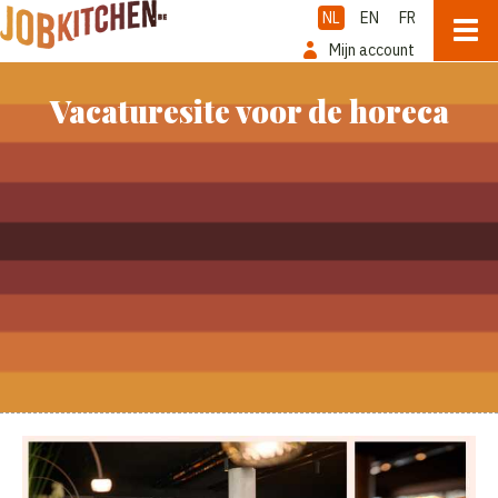
NL
EN
FR
Mijn account
Vacaturesite voor de horeca