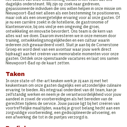
dagelijks ondersteunt. Wij zijn op zoek naar gedreven,
gepassioneerde individuen die ons willen helpen in onze missie om
Nieuwpoort-Bad niet alleen als een bestemming te positioneren,
maar ook als een onvergetelijke ervaring voor al onze gasten. Of
je nu een carrière zoekt in de hotellerie, de gastronomie of
klantenservice, bij ons vind je een omgeving die groei,
ontwikkeling en innovatie bevordert. Ons team is de kern van
alles wat we doen. Daarom investeren we in onze mensen door
training, ontwikkelingsmogelijkheden en een cultuur waarin
iedereen zich gewaardeerd voelt. Sluit je aan bij de Cornerstone
Groep en word deel van een avontuur waar jouw werk direct
bijdraagt aan het creëren van memorabele momenten voor onze
gasten. Ontdek onze openstaande vacatures en laat ons samen
Nieuwpoort-Bad op de kaart zetten.
Taken
In onze state-of-the-art keuken werk je zij aan zij met het
keukenteam om onze gasten dagelijks een uitzonderlijke culinaire
ervaring te bieden. Als integraal onderdeel van dit team, kan je
zelfstandig werken en neem je de verantwoordelijkheid voor jouw
aandeel in zowel de voorbereidingen als het bereiden van de
gerechten tijdens de service. Jouw passie ligt bij het creëren van
voortreffelijke maaltijden, waarbij je groot belang hecht aan een
zorgvuldige voorbereiding, een gedisciplineerde uitvoering, en
een afwerking die tot in de puntjes verzorgd is.