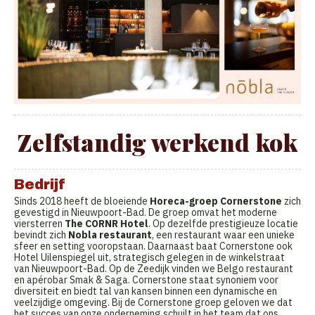
Zelfstandig werkend kok
Bedrijf
Sinds 2018 heeft de bloeiende
Horeca-groep Cornerstone
zich
gevestigd in Nieuwpoort-Bad. De groep omvat het moderne
viersterren
The CORNR Hotel
. Op dezelfde prestigieuze locatie
bevindt zich
Nobla restaurant
, een restaurant waar een unieke
sfeer en setting vooropstaan. Daarnaast baat Cornerstone ook
Hotel Uilenspiegel uit, strategisch gelegen in de winkelstraat
van Nieuwpoort-Bad. Op de Zeedijk vinden we Belgo restaurant
en apérobar Smak & Saga. Cornerstone staat synoniem voor
diversiteit en biedt tal van kansen binnen een dynamische en
veelzijdige omgeving. Bij de Cornerstone groep geloven we dat
het succes van onze onderneming schuilt in het team dat ons