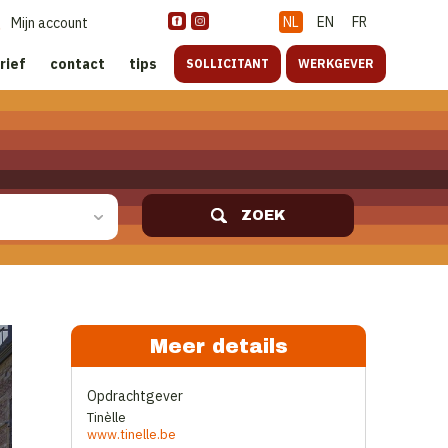
NL
EN
FR
Mijn account
rief
contact
tips
SOLLICITANT
WERKGEVER
ZOEK
Meer details
Opdrachtgever
Tinèlle
www.tinelle.be