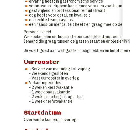
ervaring heeft in gastronomische service
verantwoordelijkheid kan nemen voor een zaalteam
gastvrijheid en professionaliteit uitstraalt
oog heeft voor detail en kwaliteit
een echte teamplayer is
een hands‑on mentaliteit heeft en graag mee op de vlo
Persoonlijkheid
We zoeken een enthousiaste persoonlijkheid met een natuurl
Iemand die graag tussen de gasten staat en er plezier in 
Je voelt goed aan wat gasten nodig hebben en helpt mee o
Uurrooster
- Service van maandag tot vrijdag
- Weekends gesloten
- Vast uurrooster in overleg
Vakantieperiodes
- 2 weken kerstvakantie
- 1 week paasvakantie
- 2 weken sluiting in augustus
- 1 week herfstvakantie
Startdatum
Overeen te komen, in overleg.