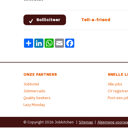
Share
LinkedIn
WhatsApp
Email
Facebook
ONZE PARTNERS
SNELLE L
Jobhotel
Alle jobs
Jobmercado
CV registre
Quality Seekers
Post een jo
Lazy Monday
© Copyright 2026 Jobkitchen
|
Sitemap
|
Algemene voorwa