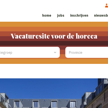
home
jobs
inschrijven
nieuwsb
Vacaturesite voor de horeca