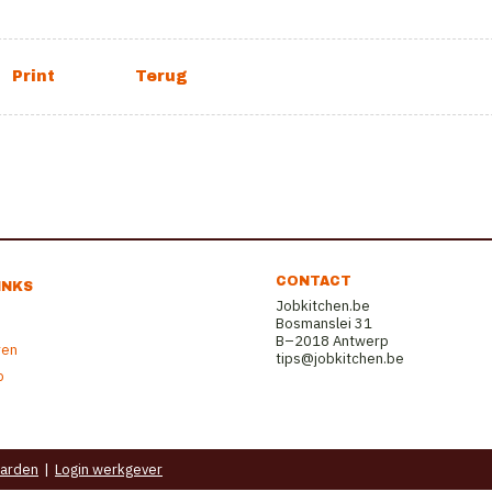
CONTACT
INKS
Jobkitchen.be
Bosmanslei 31
B–2018 Antwerp
ren
tips@jobkitchen.be
b
arden
|
Login werkgever