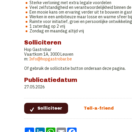
Sterke verloning met extra legale voordelen
Veel zelfstandigheid en verantwoordelijkheid binnen de
Een mooie kans om ervaring verder uit te bouwen in gas
Werken in een ambitieuze maar losse en warme sfeer bi
Ruimte voor initiatief, groei en persoonlijke ontwikkelin
1 zaterdag op 2 vrij
Zondag en maandag altijd vrij
Solliciteren
Hop Gastrobar
Vaartkom 1A, 3000 Leuven
m:
Info@hopgastrobar.be
Of gebruik de sollicitatie button onderaan deze pagina.
Publicatiedatum
27.05.2026
Share
LinkedIn
WhatsApp
Email
Facebook