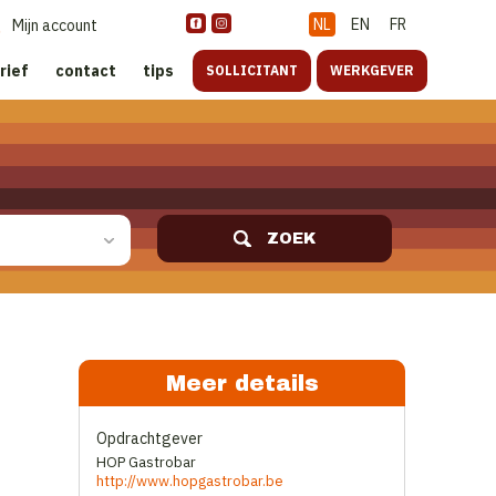
NL
EN
FR
Mijn account
rief
contact
tips
SOLLICITANT
WERKGEVER
ZOEK
Meer details
Opdrachtgever
HOP Gastrobar
http://www.hopgastrobar.be