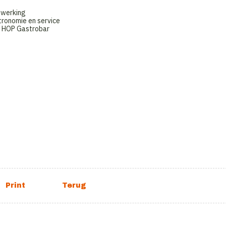
 werking
tronomie en service
j HOP Gastrobar
g