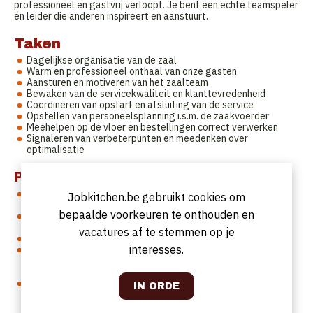
professioneel en gastvrij verloopt. Je bent een echte teamspeler
én leider die anderen inspireert en aanstuurt.
Taken
Dagelijkse organisatie van de zaal
Warm en professioneel onthaal van onze gasten
Aansturen en motiveren van het zaalteam
Bewaken van de servicekwaliteit en klanttevredenheid
Coördineren van opstart en afsluiting van de service
Opstellen van personeelsplanning i.s.m. de zaakvoerder
Meehelpen op de vloer en bestellingen correct verwerken
Signaleren van verbeterpunten en meedenken over
optimalisatie
Profiel
Je hebt aantoonbare ervaring als zaalverantwoordelijke of
Jobkitchen.be gebruikt cookies om
maître d'hôtel
bepaalde voorkeuren te onthouden en
Je bent een natuurlijke gastheer/gastvrouw met oog voor
detail
vacatures af te stemmen op je
Je blijft kalm onder druk en behoudt steeds het overzicht
interesses.
Je hebt leidinggevende capaciteiten en een positieve,
motiverende houding Je spreekt vlot Nederlands; kennis van
Frans of Engels is een plus
Je werkt graag in team en hecht waarde aan een sterke
servicecultuur