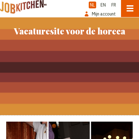
NL
EN
FR
Mijn account
Vacaturesite voor de horeca