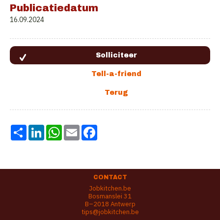
Publicatiedatum
16.09.2024
Share
LinkedIn
WhatsApp
Email
Facebook
CONTACT
Jobkitchen.be
Bosmanslei 31
B–2018 Antwerp
tips@jobkitchen.be