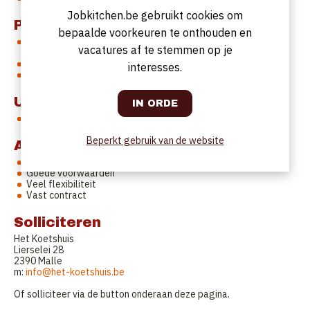
Jobkitchen.be gebruikt cookies om
Profiel
bepaalde voorkeuren te onthouden en
Enthousiast persoon met de nodige ervaring in een
vacatures af te stemmen op je
vergelijkbare functie
Communicatief en gastrvij
interesses.
Hands on mentaliteit en gedreven
Uurrooster
Donderdag en vrijdag zijn vaste vrije dagen
Beperkt gebruik van de website
Aanbod
Een toffe job in een dynamische omgeving
Goede voorwaarden
Veel flexibiliteit
Vast contract
Solliciteren
Het Koetshuis
Lierselei 28
2390 Malle
m:
info@het-koetshuis.be
Of solliciteer via de button onderaan deze pagina.