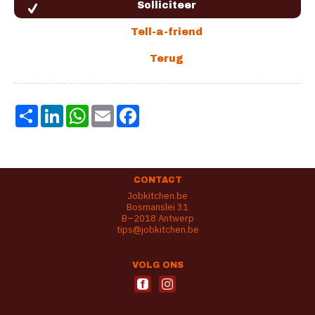
Share
LinkedIn
WhatsApp
Email
Facebook
CONTACT
Jobkitchen.be
Bosmanslei 31
B–2018 Antwerp
tips@jobkitchen.be
VOLG ONS