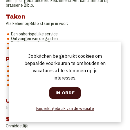
een fijn uitgebalanceerd keuzemenu. Het kan allemaal bij
brasserie Biblo.
Taken
Als kelner bij Biblo staan je in voor:
Een onberispelijke service.
Ontvangen van de gasten.
Bediening van A tot Z.
Afrekenen
Jobkitchen.be gebruikt cookies om
Profiel
bepaalde voorkeuren te onthouden en
Vrolijk, positief, goedgezind.
vacatures af te stemmen op je
Nederlandstalig
Gemotiveerd
interesses.
Ervaring is noodzakelijk.
Biblo heeft een groot terras, een goede fysieke paraatheid
komt hier zeker van pas.
Uurrooster
In overleg
Beperkt gebruik van de website
Startdatum
Onmiddellijk