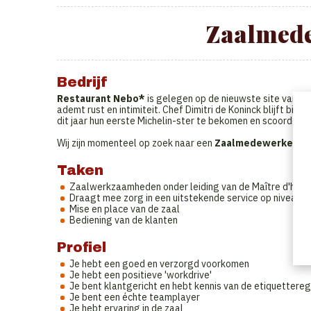
Zaalmede
Bedrijf
Restaurant Nebo*
is gelegen op de nieuwste site van
A
ademt rust en intimiteit. Chef Dimitri de Koninck blijft bi
dit jaar hun eerste Michelin-ster te bekomen en scoorden z
Wij zijn momenteel op zoek naar een
Zaalmedewerker
om
Taken
Zaalwerkzaamheden onder leiding van de Maître d'hôte
Draagt mee zorg in een uitstekende service op niveau
Mise en place van de zaal
Bediening van de klanten
Profiel
Je hebt een goed en verzorgd voorkomen
Je hebt een positieve 'workdrive'
Je bent klantgericht en hebt kennis van de etiquettere
Je bent een échte teamplayer
Je hebt ervaring in de zaal