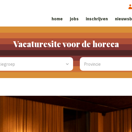
home
jobs
inschrijven
nieuwsb
Vacaturesite voor de horeca