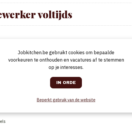
werker voltijds
ntwerpen
, het Nieuw Zuid. Het restaurant werd onlangs gerestyled en
j de Franse klassieke bereidingen met een moderne twist, hiermee wisten ze
e 16/20 in de nieuwste gids van Gault&Millau.
Jobkitchen.be gebruikt cookies om bepaalde
voorkeuren te onthouden en vacatures af te stemmen
 ons team te versterken.
op je interesses.
l
Beperkt gebruik van de website
gels