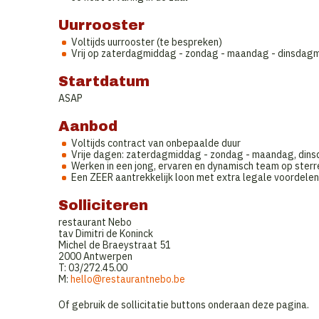
Uurrooster
Voltijds uurrooster (te bespreken)
Vrij op zaterdagmiddag - zondag - maandag - dinsdag
Startdatum
ASAP
Aanbod
Voltijds contract van onbepaalde duur
Vrije dagen: zaterdagmiddag - zondag - maandag, din
Werken in een jong, ervaren en dynamisch team op ster
Een ZEER aantrekkelijk loon met extra legale voordelen
Solliciteren
restaurant Nebo
tav Dimitri de Koninck
Michel de Braeystraat 51
2000 Antwerpen
T: 03/272.45.00
M:
hello@restaurantnebo.be
Of gebruik de sollicitatie buttons onderaan deze pagina.