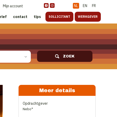
NL
EN
FR
Mijn account
rief
contact
tips
SOLLICITANT
WERKGEVER
ZOEK
Meer details
Opdrachtgever
Nebo*