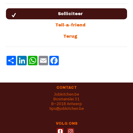
Share
LinkedIn
WhatsApp
Email
Facebook
CONTACT
Jobkitchen.be
Bosmanslei 31
B–2018 Antwerp
tips@jobkitchen.be
VOLG ONS