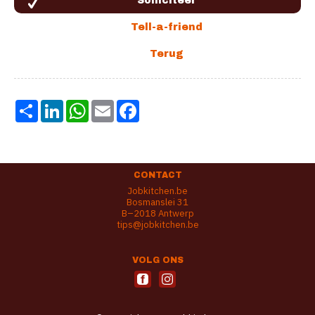
Share
LinkedIn
WhatsApp
Email
Facebook
CONTACT
Jobkitchen.be
Bosmanslei 31
B–2018 Antwerp
tips@jobkitchen.be
VOLG ONS