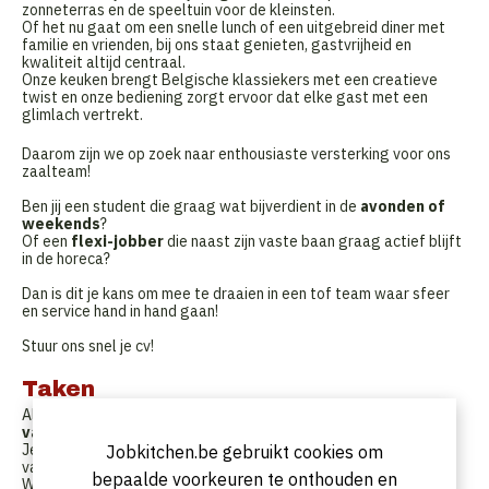
zonneterras en de speeltuin voor de kleinsten.
Of het nu gaat om een snelle lunch of een uitgebreid diner met
familie en vrienden, bij ons staat genieten, gastvrijheid en
kwaliteit altijd centraal.
Onze keuken brengt Belgische klassiekers met een creatieve
twist en onze bediening zorgt ervoor dat elke gast met een
glimlach vertrekt.
Daarom zijn we op zoek naar enthousiaste versterking voor ons
zaalteam!
Ben jij een student die graag wat bijverdient in de
avonden of
weekends
?
Of een
flexi-jobber
die naast zijn vaste baan graag actief blijft
in de horeca?
Dan is dit je kans om mee te draaien in een tof team waar sfeer
en service hand in hand gaan!
Stuur ons snel je cv!
Taken
Als
zaalmedewerker
bij
Het Heyhoeveke
ben jij het
gezicht
van onze gastvrijheid
.
Je zorgt ervoor dat onze gasten zich welkom voelen en geniet
Jobkitchen.be gebruikt cookies om
van het contact met mensen.
bepaalde voorkeuren te onthouden en
Wat ga je doen?