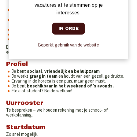
vacatures af te stemmen op je
Gasten ontvangen met een glimlach en begeleiden naar hun
interesses.
tafel.
Opnemen van bestellingen en serveren van gerechten en
dranken.
Mee zorgen voor een vlotte service en een gezellige sfeer.
Afruimen en klaarzetten van tafels.
Eventueel helpen met kleine voorbereidende taken in de zaal.
Beperkt gebruik van de website
Ervaring is mooi meegenomen, maar
je motivatie en
enthousiasme zijn nog belangrijker
!
Profiel
Je bent
sociaal, vriendelijk en behulpzaam
.
Je werkt
graag in team
en houdt van een gezellige drukte.
Ervaring in de horeca is een plus, maar geen must.
Je bent
beschikbaar in het weekend of ’s avonds.
Flexi of student? Beide welkom!
Uurrooster
Te bespreken – we houden rekening met je school- of
werkplanning.
Startdatum
Zo snel mogelijk.