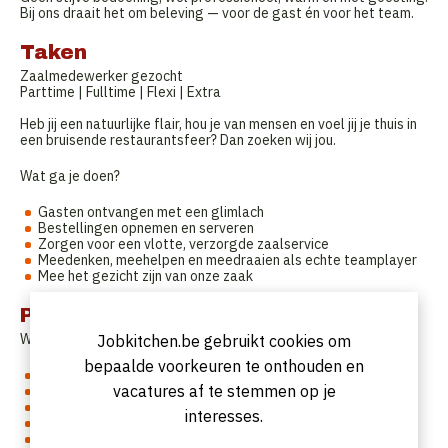
Bij ons draait het om beleving — voor de gast én voor het team.
Taken
Zaalmedewerker gezocht
Parttime | Fulltime | Flexi | Extra
Heb jij een natuurlijke flair, hou je van mensen en voel jij je thuis in
een bruisende restaurantsfeer? Dan zoeken wij jou.
Wat ga je doen?
Gasten ontvangen met een glimlach
Bestellingen opnemen en serveren
Zorgen voor een vlotte, verzorgde zaalservice
Meedenken, meehelpen en meedraaien als echte teamplayer
Mee het gezicht zijn van onze zaak
Profiel
Wie zoeken we?
Jobkitchen.be gebruikt cookies om
bepaalde voorkeuren te onthouden en
Je bent vriendelijk, stressbestendig en sociaal
vacatures af te stemmen op je
Je werkt graag in team en houdt van tempo
Ervaring in de horeca is een plus, geen must
interesses.
Je bent flexibel (avonden, weekends, feestdagen)
Je hebt een positieve attitude — skills leren we je wel