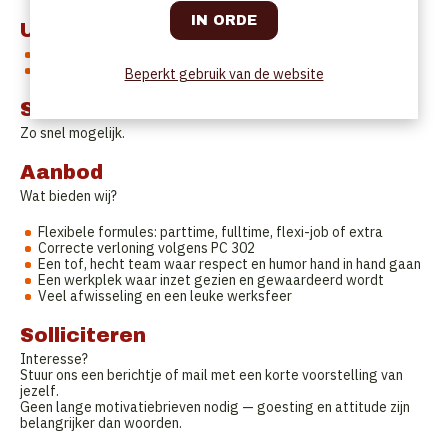
Uurrooster
Kan
voltijds of deeltijds, vast of extra/flexi.
Maandag en dinsdag zijn sluitingsdagen.
Beperkt gebruik van de website
Startdatum
Zo snel mogelijk.
Aanbod
Wat bieden wij?
Flexibele formules: parttime, fulltime, flexi-job of extra
Correcte verloning volgens PC 302
Een tof, hecht team waar respect en humor hand in hand gaan
Een werkplek waar inzet gezien en gewaardeerd wordt
Veel afwisseling en een leuke werksfeer
Solliciteren
Interesse?
Stuur ons een berichtje of mail met een korte voorstelling van
jezelf.
Geen lange motivatiebrieven nodig — goesting en attitude zijn
belangrijker dan woorden.