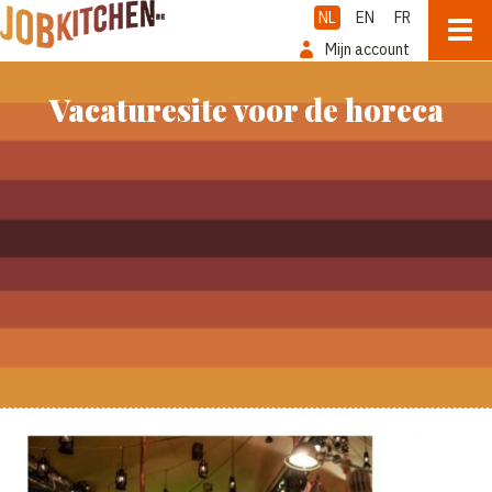
NL
EN
FR
Mijn account
Vacaturesite voor de horeca