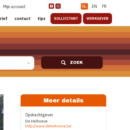
NL
EN
FR
Mijn account
rief
contact
tips
SOLLICITANT
WERKGEVER
ZOEK
Meer details
Opdrachtgever
De Heihoeve
http://www.deheihoeve.be