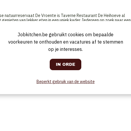
tse natuurreservaat De Vroente is Taverne Restaurant De Heihoeve al
genieten van lekker eten in een uniek kader. Iedereen op zoek naar een
s bij De Heihoeve aan het juiste adres. Onze taverne beschikt over een moo
Jobkitchen.be gebruikt cookies om bepaalde
voorkeuren te onthouden en vacatures af te stemmen
op je interesses.
Beperkt gebruik van de website