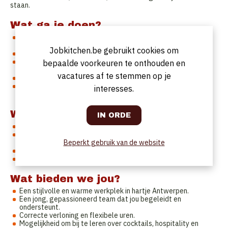
staan.
Wat ga je doen?
Je verwelkomt onze gasten hartelijk en begeleidt hen naar
hun tafel.
Jobkitchen.be gebruikt cookies om
Je neemt bestellingen op en serveert met oog voor detail.
Je zorgt voor een vlekkeloze zaalservice en een aangename
bepaalde voorkeuren te onthouden en
beleving.
vacatures af te stemmen op je
Je werkt vlot samen met het bar- en keukenteam.
Je draagt bij aan de gezellige, verfijnde sfeer waar
interesses.
Matterhorn om bekendstaat.
Wie ben jij?
Je bent klantgericht, enthousiast en straalt vertrouwen uit.
Je werkt graag in een team en houdt van een dynamische
omgeving.
Beperkt gebruik van de website
Je bent beschikbaar in de avonden en tijdens het weekend.
Je spreekt vlot Nederlands en Engels.
Wat bieden we jou?
Een stijlvolle en warme werkplek in hartje Antwerpen.
Een jong, gepassioneerd team dat jou begeleidt en
ondersteunt.
Correcte verloning en flexibele uren.
Mogelijkheid om bij te leren over cocktails, hospitality en