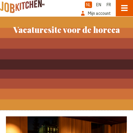
NL
EN
FR
Mijn account
Vacaturesite voor de horeca