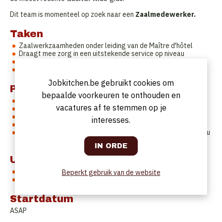
Dit team is momenteel op zoek naar een
Zaalmedewerker.
Taken
Zaalwerkzaamheden onder leiding van de Maître d'hôtel
Draagt mee zorg in een uitstekende service op niveau
Mise en place van de zaal
Bediening van de klanten
Jobkitchen.be gebruikt cookies om
Profiel
bepaalde voorkeuren te onthouden en
Je hebt een goed en verzorgd voorkomen
vacatures af te stemmen op je
Je hebt een positieve 'workdrive'
Je bent klantgericht en hebt kennis van de etiquetteregels
interesses.
Je bent een échte teamplayer
Je hebt relevante ervaring in de zaal op gastronomisch niveau
(min. 5 jaar)
Uurrooster
Voltijds
Beperkt gebruik van de website
Vrije dagen: zondag, maandag
Startdatum
ASAP