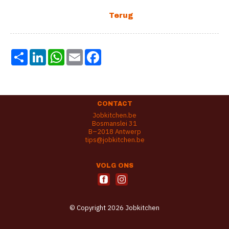
Share
LinkedIn
WhatsApp
Email
Facebook
CONTACT
Jobkitchen.be
Bosmanslei 31
B–2018 Antwerp
tips@jobkitchen.be
VOLG ONS
© Copyright 2026 Jobkitchen