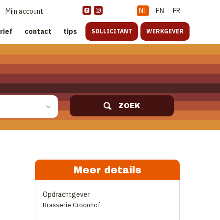
NL
EN
FR
Mijn account
rief
contact
tips
SOLLICITANT
WERKGEVER
ZOEK
Meer details
Opdrachtgever
Brasserie Croonhof