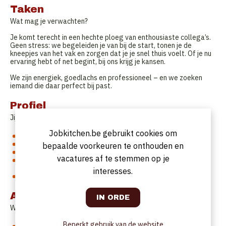
Taken
Wat mag je verwachten?
Je komt terecht in een hechte ploeg van enthousiaste collega’s.
Geen stress: we begeleiden je van bij de start, tonen je de
kneepjes van het vak en zorgen dat je je snel thuis voelt. Of je nu
ervaring hebt of net begint, bij ons krijg je kansen.
We zijn energiek, goedlachs en professioneel – en we zoeken
iemand die daar perfect bij past.
Profiel
Jij bent iemand die…
Jobkitchen.be gebruikt cookies om
Sociaal is en graag in team werkt
Leergierig is en openstaat om bij te leren
bepaalde voorkeuren te onthouden en
Klantgericht en stipt is
vacatures af te stemmen op je
Snapt dat een goeie service en een leuke sfeer voor gasten
het verschil maakt
interesses.
…en vooral: iemand die met goesting komt werken!
Aanbod
Wat krijg je van ons?
Beperkt gebruik van de website