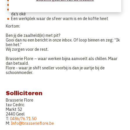
Collega’s die voelen als vrienden
Flexibele uren, zodat je ook nog iets hebt aan je leven
Een plek waar je mag leren, groeien en af en toe zuchten –
da’s oké
Een werkplek waar de sfeer warm is en de koffie heet
Kortom:
Ben jij die zaalheld(in) met pit?
Gooi dan nu een bericht in onze inbox. Of loop binnen en zeg: “Ik
ben het.”
Wij zorgen voor de rest.
Brasserie Flore – waar werken bijna aanvoelt als chillen. Maar
dan betaald.
Flore - waar je shift sneller voorbij is dan je uurtje bij de
schoonmoeder.
Solliciteren
Brasserie Flore
tav Cedric
Markt 52
2440 Geel
T:
0486/76.71.50
M:
Info@brasserieflore.be