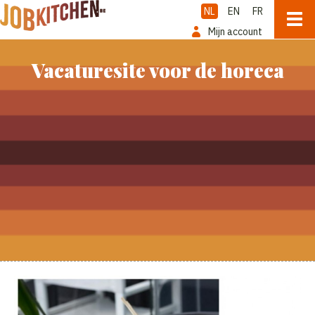
NL
EN
FR
Mijn account
Vacaturesite voor de horeca