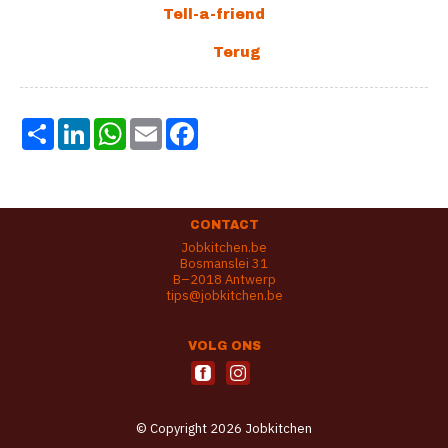
Share
LinkedIn
WhatsApp
Email
Facebook
CONTACT
Jobkitchen.be
Bosmanslei 31
B–2018 Antwerp
tips@jobkitchen.be
VOLG ONS
© Copyright 2026 Jobkitchen