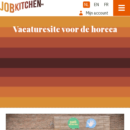
NL
EN
FR
Mijn account
Vacaturesite voor de horeca