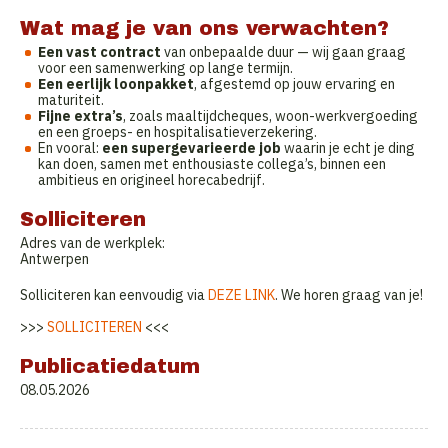
Wat mag je van ons verwachten?
Een vast contract
van onbepaalde duur — wij gaan graag
voor een samenwerking op lange termijn.
Een eerlijk loonpakket
, afgestemd op jouw ervaring en
maturiteit.
Fijne extra’s
, zoals maaltijdcheques, woon-werkvergoeding
en een groeps- en hospitalisatieverzekering.
En vooral:
een supergevarieerde job
waarin je echt je ding
kan doen, samen met enthousiaste collega’s, binnen een
ambitieus en origineel horecabedrijf.
Solliciteren
Adres van de werkplek:
Antwerpen
Solliciteren kan eenvoudig via
DEZE LINK
. We horen graag van je!
>>>
SOLLICITEREN
<<<
Publicatiedatum
08.05.2026