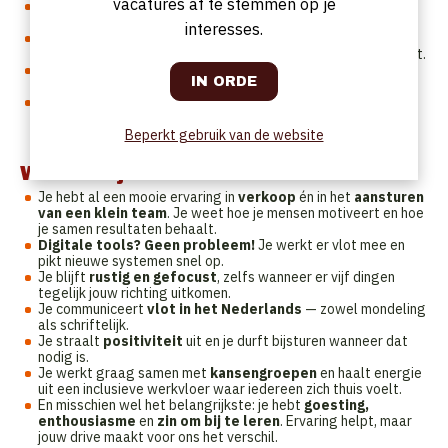
vacatures af te stemmen op je
Je waakt over kwaliteit
: op elk vlak en in elke stap van het
proces.
interesses.
Je werkt in een stabiel uurrooster
: voltijds in een 4-
dagenweek (10u – 19u30), met regelmatig een zaterdagshift.
Je stuurt een klein team aan
: je begeleidt en motiveert 2
tot 3 collega’s en zorgt voor een vlotte samenwerking.
Je houdt het overzicht
: van bestellingen en leveringen tot
servicevoorbereiding, snelheid en afsluit — jouw
timemanagement is goud waard.
Beperkt gebruik van de website
Wat kan je?
Je hebt al een mooie ervaring in
verkoop
én in het
aansturen
van een klein team
. Je weet hoe je mensen motiveert en hoe
je samen resultaten behaalt.
Digitale tools? Geen probleem!
Je werkt er vlot mee en
pikt nieuwe systemen snel op.
Je blijft
rustig en gefocust
, zelfs wanneer er vijf dingen
tegelijk jouw richting uitkomen.
Je communiceert
vlot in het Nederlands
— zowel mondeling
als schriftelijk.
Je straalt
positiviteit
uit en je durft bijsturen wanneer dat
nodig is.
Je werkt graag samen met
kansengroepen
en haalt energie
uit een inclusieve werkvloer waar iedereen zich thuis voelt.
En misschien wel het belangrijkste: je hebt
goesting,
enthousiasme
en
zin om bij te leren
. Ervaring helpt, maar
jouw drive maakt voor ons het verschil.