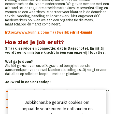
economisch en duurzaam ondernemen. We geven mensen met een
afstand tot de reguliere arbeidsmarkt zinvolle tewerkstelling en
vormen zo een waardevolle partner voor klanten in de domeinen
textiel, voeding, handling en locatiewerk. Met ongeveer 600
medewerkers bouwen we aan een organisatie die mens,
maatschappij én markt combineert.
https://www.kunnig.com/maatwerkbedrijf-kunnig
Hoe ziet je job eruit?
Smaak, service en connectie: dat is Dagschotel. En jij? Jij
wordt een onmisbare kracht in één van onze vijf locaties.
Wat ga je doen?
Als hét gezicht van onze Dagschotel ben jij het eerste
aanspreekpunt voor zowel klanten als collega’s. Jij zorgt ervoor
dat alles op rolletjes loopt — met een glimlach.
Jouw rol in een notendop:
Je bent onze frontliner
: je verwelkomt klanten, ondersteunt
je team en houdt de dagelijkse flow soepel draaiende.
Je houdt bestellingen en betalingen bij in ons
online
Jobkitchen.be gebruikt cookies om
bestel- en betaalsysteem, de webshop én de routeplanner.
Je houdt de delivery in de gaten
: jij zorgt dat bestellingen
bepaalde voorkeuren te onthouden en
correct, tijdig en kwaliteitsvol de deur uitgaan.