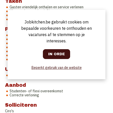
Taken
Gasten vriendelijk onthalen en service verlenen
Mise en place zaal en/of bar
Klaarzetten of -maken van dranken
Serveren en afruimen van dranken en gerechten
Jobkitchen.be gebruikt cookies om
bepaalde voorkeuren te onthouden en
Profiel
vacatures af te stemmen op je
Passie voor service en restaurantbeleving
Klantvriendelijk
interesses.
Verzorgd voorkomen
Ervaring
Stipt
Gemotiveerd
Ploegspeler
Beperkt gebruik van de website
Uurrooster
In onderling overleg
Aanbod
Studenten- of flexi overeenkomst
Correcte verloning
Solliciteren
Ciro's