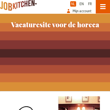
NL
EN
FR
Mijn account
Vacaturesite voor de horeca