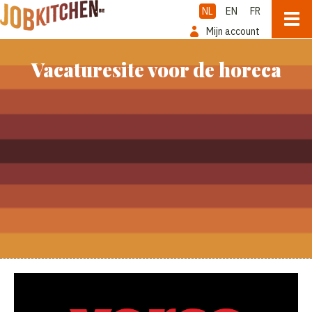
NL
EN
FR
Mijn account
Vacaturesite voor de horeca