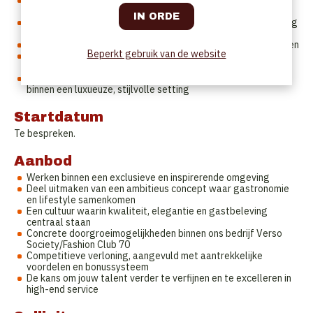
Je hebt een passie voor hospitality en een scherp oog voor
detail
Ervaring in een kwalitatieve (fine dining of high-end) omgeving
is een troef
Je combineert rust en efficiëntie, ook tijdens drukke momenten
Beperkt gebruik van de website
Je communiceert vlot in Nederlands en Engels (Frans is een
plus)
Je hebt een verzorgde, professionele uitstraling die past
binnen een luxueuze, stijlvolle setting
Startdatum
Te bespreken.
Aanbod
Werken binnen een exclusieve en inspirerende omgeving
Deel uitmaken van een ambitieus concept waar gastronomie
en lifestyle samenkomen
Een cultuur waarin kwaliteit, elegantie en gastbeleving
centraal staan
Concrete doorgroeimogelijkheden binnen ons bedrijf Verso
Society/Fashion Club 70
Competitieve verloning, aangevuld met aantrekkelijke
voordelen en bonussysteem
De kans om jouw talent verder te verfijnen en te excelleren in
high-end service