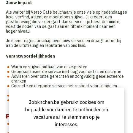
Jouw impact
Als waiter bij Verso Café belichaam je onze visie op hedendaagse
luxe: verfijnd, attent en moeiteloos stijlvol. Jij creëert een
gastbeleving die verder gaat dan service – je leest de ruimte,
voelt de noden van de gast aan en tilt elk moment naar een
hoger niveau.
Je neemt eigenaarschap over jouw service en draagt actief bij
aan de uitstraling en reputatie van ons huis.
Verantwoordelijkheden
Warm en stijlvol onthaal van onze gasten
Gepersonaliseerde service met oog voor detail en discretie
Adviseren over onze gerechten en zorgvuldig geselecteerde
dranken
Correcte en elegante service met respect voor tempo en
beleving
Waken over de esthetiek en orde van de zaal
Nauwe samenwerking met keuken en bar voor een naadloze
Jobkitchen.be gebruikt cookies om
ervaring
bepaalde voorkeuren te onthouden en
Profiel
vacatures af te stemmen op je
Je beschikt over een sterk verantwoordelijkheidsgevoel en
interesses.
natuurlijke maturiteit