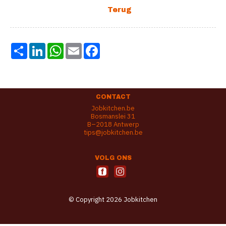
Share
LinkedIn
WhatsApp
Email
Facebook
CONTACT
Jobkitchen.be
Bosmanslei 31
B–2018 Antwerp
tips@jobkitchen.be
VOLG ONS
© Copyright 2026 Jobkitchen