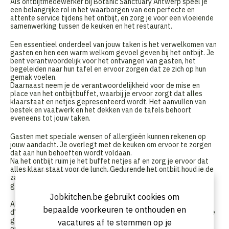
Als ontbijtmedewerker bij Botanic Sanctuary Antwerp speel je
een belangrijke rol in het waarborgen van een perfecte en
attente service tijdens het ontbijt, en zorg je voor een vloeiende
samenwerking tussen de keuken en het restaurant.
Een essentieel onderdeel van jouw taken is het verwelkomen van
gasten en hen een warm welkom gevoel geven bij het ontbijt. Je
bent verantwoordelijk voor het ontvangen van gasten, het
begeleiden naar hun tafel en ervoor zorgen dat ze zich op hun
gemak voelen.
Daarnaast neem je de verantwoordelijkheid voor de mise en
place van het ontbijtbuffet, waarbij je ervoor zorgt dat alles
klaarstaat en netjes gepresenteerd wordt. Het aanvullen van
bestek en vaatwerk en het dekken van de tafels behoort
eveneens tot jouw taken.
Gasten met speciale wensen of allergieën kunnen rekenen op
jouw aandacht. Je overlegt met de keuken om ervoor te zorgen
dat aan hun behoeften wordt voldaan.
Na het ontbijt ruim je het buffet netjes af en zorg je ervoor dat
alles klaar staat voor de lunch. Gedurende het ontbijt houd je de
zaal voortdurend schoon en netjes, zodat gasten kunnen
genieten van een aangename sfeer.
Jobkitchen.be gebruikt cookies om
Als ontbijtmedewerker werk je onder het toezicht van de Maitre
bepaalde voorkeuren te onthouden en
d'hotel, waarbij je nauw samenwerkt om ervoor te zorgen dat de
gasten een onvergetelijke ervaring hebben tijdens hun verblijf in
vacatures af te stemmen op je
ons etablissement.