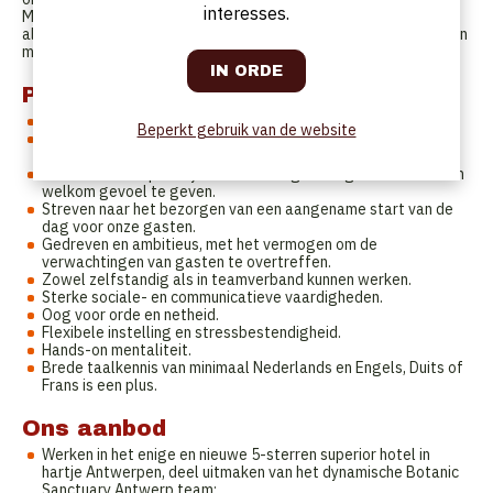
interesses.
Met jouw gastvrije en attente houding draag je bij aan de
algehele gasttevredenheid en help je mee om van het ontbijt een
memorabel moment te maken voor onze gewaardeerde gasten.
Profiel
Minimaal enkele jaren ervaring in de bediening.
Beperkt gebruik van de website
Bereidheid om vroeg op te staan en efficiënt te werken in de
ochtend.
Passie voor hospitality en het vermogen om gasten een warm
welkom gevoel te geven.
Streven naar het bezorgen van een aangename start van de
dag voor onze gasten.
Gedreven en ambitieus, met het vermogen om de
verwachtingen van gasten te overtreffen.
Zowel zelfstandig als in teamverband kunnen werken.
Sterke sociale- en communicatieve vaardigheden.
Oog voor orde en netheid.
Flexibele instelling en stressbestendigheid.
Hands-on mentaliteit.
Brede taalkennis van minimaal Nederlands en Engels, Duits of
Frans is een plus.
Ons aanbod
Werken in het enige en nieuwe 5-sterren superior hotel in
hartje Antwerpen, deel uitmaken van het dynamische Botanic
Sanctuary Antwerp team;