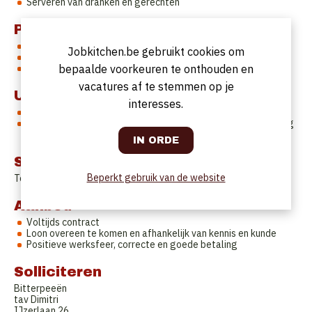
Serveren van dranken en gerechten
Profiel
Positieve persoon met een wil om te werken
Jobkitchen.be gebruikt cookies om
Klantvriendelijk persoon die zaaltechnisch handig is
Ervaring is een pluspunt!
bepaalde voorkeuren te onthouden en
vacatures af te stemmen op je
Uurrooster
interesses.
Voltijds
Vrije dagen : Zowel zaterdag middag als zondag en maandag
gesloten
Startdatum
Beperkt gebruik van de website
Te bespreken.
Aanbod
Voltijds contract
Loon overeen te komen en afhankelijk van kennis en kunde
Positieve werksfeer, correcte en goede betaling
Solliciteren
Bitterpeeën
tav Dimitri
IJzerlaan 26,