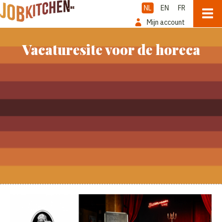
NL
EN
FR
Mijn account
Vacaturesite voor de horeca