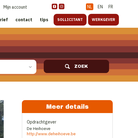
NL
EN
FR
Mijn account
rief
contact
tips
SOLLICITANT
WERKGEVER
ZOEK
Meer details
Opdrachtgever
De Heihoeve
http://www.deheihoeve.be