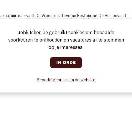
tse natuurreservaat De Vroente is Taverne Restaurant De Heihoeve al
genieten van lekker eten in een uniek kader. Iedereen op zoek naar een
s bij De Heihoeve aan het juiste adres. Onze taverne beschikt over een moo
Jobkitchen.be gebruikt cookies om bepaalde
voorkeuren te onthouden en vacatures af te stemmen
op je interesses.
Beperkt gebruik van de website