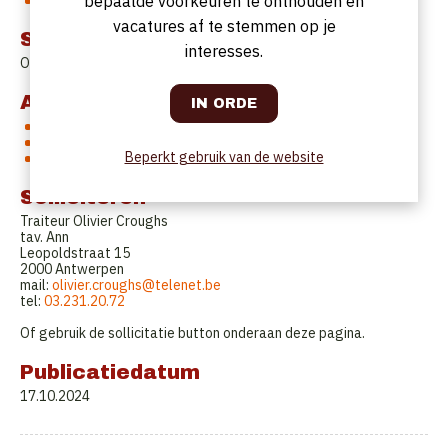
bepaalde voorkeuren te onthouden en
Vrij van 11u40 tot 18u30
vacatures af te stemmen op je
Startdatum
interesses.
Onmiddellijk
Aanbod
26,5 uren/week van ma tot vrijdag
Geen weekendwerk
Beperkt gebruik van de website
Familiale sfeer
Solliciteren
Traiteur Olivier Croughs
tav. Ann
Leopoldstraat 15
2000 Antwerpen
mail:
olivier.croughs@telenet.be
tel:
03.231.20.72
Of gebruik de sollicitatie button onderaan deze pagina.
Publicatiedatum
17.10.2024