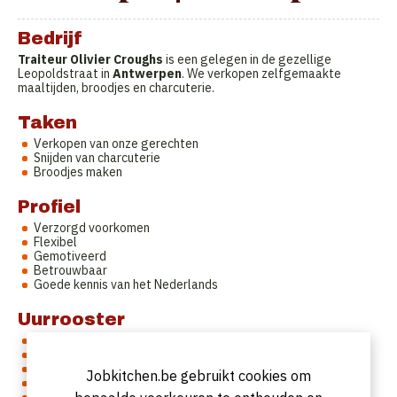
Bedrijf
Traiteur Olivier Croughs
is een gelegen in de gezellige
Leopoldstraat in
Antwerpen
. We verkopen zelfgemaakte
maaltijden, broodjes en charcuterie.
Taken
Verkopen van onze gerechten
Snijden van charcuterie
Broodjes maken
Profiel
Verzorgd voorkomen
Flexibel
Gemotiveerd
Betrouwbaar
Goede kennis van het Nederlands
Uurrooster
Ma van 11u30 tot 13 u en van 13u30 tot 18u30
Di van 9u30 tot 13u
Woe van 9u30 tot 13u
Jobkitchen.be gebruikt cookies om
Do van 11u30 tot 18u30