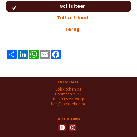
Share
LinkedIn
WhatsApp
Email
Facebook
CONTACT
Jobkitchen.be
Bosmanslei 31
B–2018 Antwerp
tips@jobkitchen.be
VOLG ONS