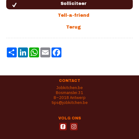
Share
LinkedIn
WhatsApp
Email
Facebook
CONTACT
Jobkitchen.be
Bosmanslei 31
B–2018 Antwerp
tips@jobkitchen.be
VOLG ONS