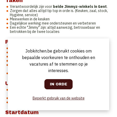
Taken
Verantwoordelijk zijn voor
beide Jimmyz-winkels in Gent
.
Zorgen dat alles altijd tip top in orde is. (Keuken, zaal, stock,
Hygiëne, service)
Meewerken in de keuken
Dagelijkse werking mee ondersteunen en verbeteren
Een echte "Jimmy" zijn: altijd aanwezig, betrouwbaar en
betrokken bij de twee locaties
Profiel
Je bent 23 tot 30 jaar oud
Jobkitchen.be gebruikt cookies om
Ervaring in de horeca is the key
Je bent een echte teamplager die zelfstandig kan werken
bepaalde voorkeuren te onthouden en
Betrouwbaar, flexibel en "altijd er" mentaliteit
vacatures af te stemmen op je
Vaste, flexi, student. je kunt bij ons doorstomen en
doorgroeien naar een vast contact
interesses.
Je woont bij voorkeur in of rond Gent
Uurrooster
Variabel (typisch horeca-rooster, inclusief weekends en
avonden).
Week planningen.
Beperkt gebruik van de website
Gemiddeld 38 uur per week volgens contract.
Startdatum