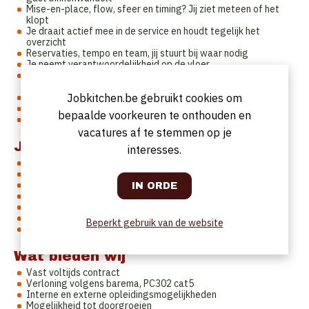
Mise-en-place, flow, sfeer en timing? Jij ziet meteen of het
klopt
Je draait actief mee in de service en houdt tegelijk het
overzicht
Reservaties, tempo en team, jij stuurt bij waar nodig
Je neemt verantwoordelijkheid op de vloer
Studenten en flexi’s? Jij krijgt ze mee met je energie en
ervaring
Tijdens de service ben jij een anker op de vloer
Jobkitchen.be gebruikt cookies om
Gastvrijheid zit in je DNA
bepaalde voorkeuren te onthouden en
Volle tafels, hoog tempo en goeie vibes geven jou energie
vacatures af te stemmen op je
Jij bent iemand die
interesses.
Niet wacht tot iemand zegt wat er moet gebeuren
Graag zelf de handen uit de mouwen steekt
Rust bewaart wanneer het druk wordt
Energie haalt uit mensen laten shinen, team én gasten
Ervaring heeft in de horeca
Klaar is om door te groeien naar meer verantwoordelijkheid
Beperkt gebruik van de website
Zich goed voelt in een operationele rol op de vloer
Wat bieden wij
Vast voltijds contract
Verloning volgens barema, PC302 cat5
Interne en externe opleidingsmogelijkheden
Mogelijkheid tot doorgroeien