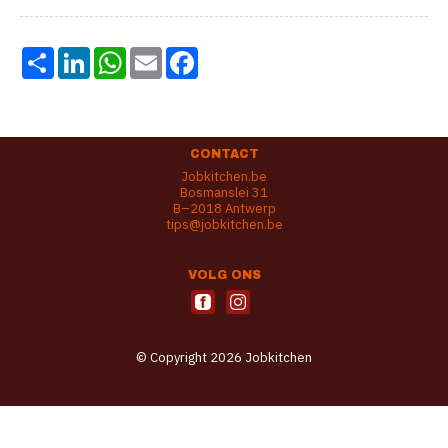
Share
LinkedIn
WhatsApp
Email
Facebook
CONTACT
Jobkitchen.be
Bosmanslei 31
B–2018 Antwerp
tips@jobkitchen.be
VOLG ONS
© Copyright 2026 Jobkitchen