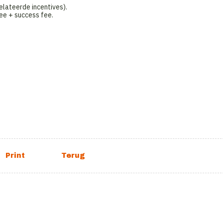
lateerde incentives).
e + success fee.