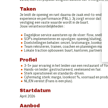
Taken
Je leidt de opening en runt daarna de zaak end-to-end: pe
experience en performance (P&L;). Jij zorgt ervoor dat 
vestiging een vaste waarde wordt in de buurt.
Jouw verantwoordelijkheden :
Dagelijkse service aansturen op de vloer: flow, snelheid,
SOP’s implementeren en opvolgen: opening/sluiting, cas
Doelstellingen behalen: omzet, brutomarge, loonkost, w
Team rekruteren, trainen, coachen en planningen maken
Lokale traction opbouwen: buurt, kantoren, partnerships 
Profiel
3-5+ jaar ervaring in het leiden van een restaurant of fo
Hands-on leider: gestructureerd, veeleisend en fair.
Sterk operationeel en standards-driven.
Cijfermatig sterk: marge, loonkost %, voorraad en produc
NL/EN vereist (Frans is een plus).
Startdatum
April 2026
Aanbod