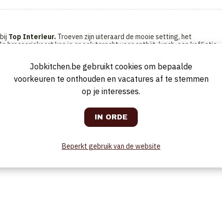
bij
Top Interieur.
Troeven zijn uiteraard de mooie setting, het
 brasseriekaart kan je er ook terecht voor ontbijt, lunch, een koffietje,
w-diningruimte reserveren. Een sfeervolle plek die aansluit bij de
ich na het eten uitleven in de kidscorner.
Jobkitchen.be gebruikt cookies om bepaalde
voorkeuren te onthouden en vacatures af te stemmen
op je interesses.
Beperkt gebruik van de website