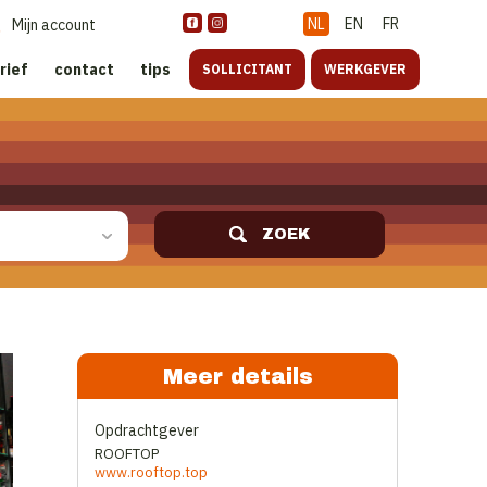
NL
EN
FR
Mijn account
rief
contact
tips
SOLLICITANT
WERKGEVER
ZOEK
Meer details
Opdrachtgever
ROOFTOP
www.rooftop.top