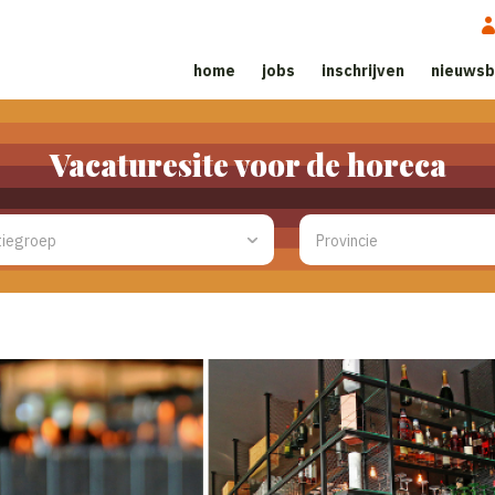
home
jobs
inschrijven
nieuwsb
Vacaturesite voor de horeca