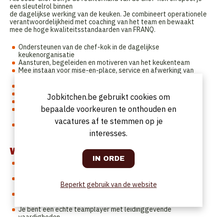
een sleutelrol binnen
de dagelijkse werking van de keuken. Je combineert operationele
verantwoordelijkheid met coaching van het team en bewaakt
mee de hoge kwaliteitsstandaarden van FRANQ.
Ondersteunen van de chef-kok in de dagelijkse
keukenorganisatie
Aansturen, begeleiden en motiveren van het keukenteam
Mee instaan voor mise-en-place, service en afwerking van
gerechten
Waken over kwaliteit, presentatie en smaakbeleving
Toezien op hygiëne-, HACCP- en veiligheidsnormen
Jobkitchen.be gebruikt cookies om
Mee opvolgen van stockbeheer, bestellingen en foodcost
bepaalde voorkeuren te onthouden en
Actief meedenken over menu’s, suggesties en
seizoensgerechten
vacatures af te stemmen op je
Verantwoordelijkheid opnemen bij afwezigheid van de chef-
kok
interesses.
Wie ben jij?
Je hebt ervaring als sous-chef of een sterke chef de partie
met ambitie om door te groeien
Je bent gepassioneerd door gastronomie en kwalitatieve
Beperkt gebruik van de website
producten
Je werkt georganiseerd, stressbestendig en
oplossingsgericht
Je bent een echte teamplayer met leidinggevende