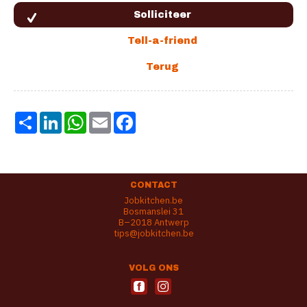
Share
LinkedIn
WhatsApp
Email
Facebook
CONTACT
Jobkitchen.be
Bosmanslei 31
B–2018 Antwerp
tips@jobkitchen.be
VOLG ONS