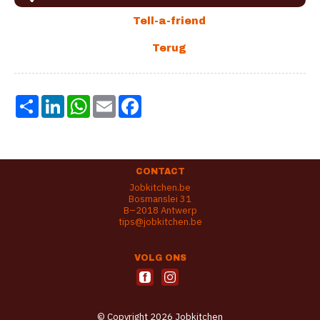
Share
LinkedIn
WhatsApp
Email
Facebook
CONTACT
Jobkitchen.be
Bosmanslei 31
B–2018 Antwerp
tips@jobkitchen.be
VOLG ONS
© Copyright 2026 Jobkitchen