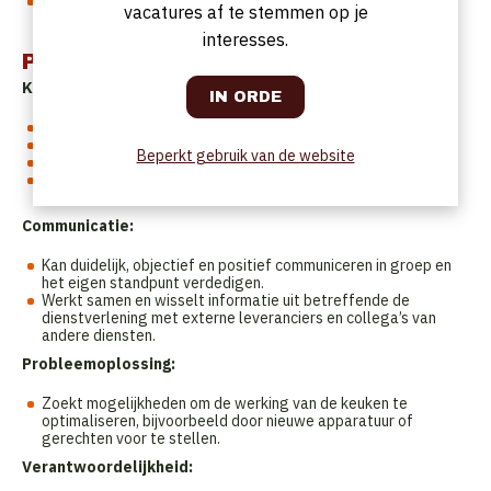
Controleert leveringen en stuurt niet conforme of verkeerde
vacatures af te stemmen op je
leveringen terug naar de leveranciers.
interesses.
Profiel
Kennis en kunde:
Bezit uitgebreide kennis van culinaire technieken.
Bezit grondige kennis van recepten.
Beperkt gebruik van de website
Kan werken met de nodige keukentoestellen.
Bezit kennis van de regels en procedures inzake hygiëne en
het naleven van de HACCP-normen.
Communicatie:
Kan duidelijk, objectief en positief communiceren in groep en
het eigen standpunt verdedigen.
Werkt samen en wisselt informatie uit betreffende de
dienstverlening met externe leveranciers en collega’s van
andere diensten.
Probleemoplossing:
Zoekt mogelijkheden om de werking van de keuken te
optimaliseren, bijvoorbeeld door nieuwe apparatuur of
gerechten voor te stellen.
Verantwoordelijkheid: