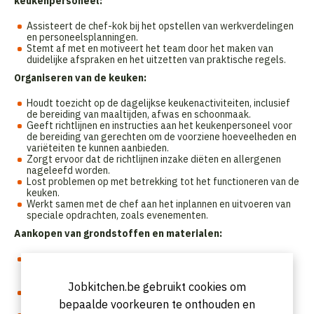
keukenpersoneel:
Assisteert de chef-kok bij het opstellen van werkverdelingen
en personeelsplanningen.
Stemt af met en motiveert het team door het maken van
duidelijke afspraken en het uitzetten van praktische regels.
Organiseren van de keuken:
Houdt toezicht op de dagelijkse keukenactiviteiten, inclusief
de bereiding van maaltijden, afwas en schoonmaak.
Geeft richtlijnen en instructies aan het keukenpersoneel voor
de bereiding van gerechten om de voorziene hoeveelheden en
variëteiten te kunnen aanbieden.
Zorgt ervoor dat de richtlijnen inzake diëten en allergenen
nageleefd worden.
Lost problemen op met betrekking tot het functioneren van de
keuken.
Werkt samen met de chef aan het inplannen en uitvoeren van
speciale opdrachten, zoals evenementen.
Aankopen van grondstoffen en materialen:
Zorgt ervoor dat de benodigde materialen en grondstoffen
beschikbaar zijn om de medewerkers hun taken te laten
uitvoeren.
Jobkitchen.be gebruikt cookies om
Helpt en vervangt de chef, indien deze afwezig is bij het
plaatsen van bestellingen bij leveranciers.
bepaalde voorkeuren te onthouden en