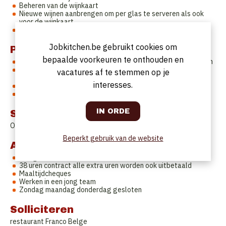
Beheren van de wijnkaart
Nieuwe wijnen aanbrengen om per glas te serveren als ook
voor de wijnkaart
Bijsturen van de mensen rond jou
Jobkitchen.be gebruikt cookies om
Profiel
bepaalde voorkeuren te onthouden en
Je hebt ervaring in het aansturen en begeleiden van een team
Graag kennis van wijn (is dit niet zo dan kunnen wij jou daarin
vacatures af te stemmen op je
begeleiden)
interesses.
Klantvriendelijk.
Een goede motivator van je collega's
Startdatum
Onmiddellijk of in overleg
Beperkt gebruik van de website
Aanbod
4 dagen werkweek
38 uren contract alle extra uren worden ook uitbetaald
Maaltijdcheques
Werken in een jong team
Zondag maandag donderdag gesloten
Solliciteren
restaurant Franco Belge