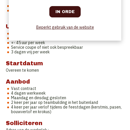
vrolijke sfeer binnen het team
Je bent stressbestendig, betrouwbaar en flexibel
Je spreekt perfect Nederlands, kennis van Frans en Engels is
een pluspunt
Uurrooster
Beperkt gebruik van de website
4 dagen werkweek - donderdag tm. zondag
Extra vrije dag te bespreken
+- 45 uur per week
Service coupe of niet ook bespreekbaar
3 dagen vrij per week
Startdatum
Overeen te komen
Aanbod
Vast contract
4 dagen werkweek
Maandag en dinsdag gesloten
2 keer per jaar op teambuilding in het buitenland
4 keer per jaar verlof tijdens de feestdagen (kerstmis, pasen,
bouwverlof en krokus)
Solliciteren