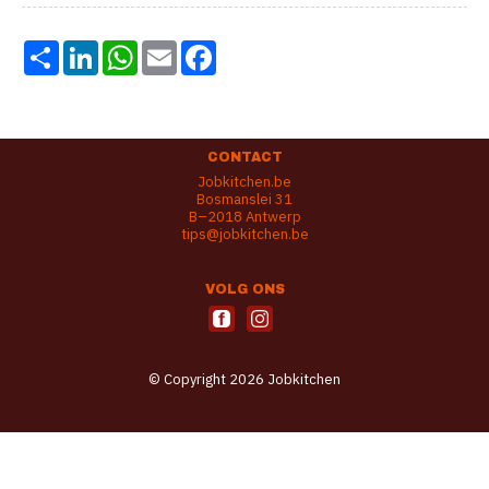
Share
LinkedIn
WhatsApp
Email
Facebook
CONTACT
Jobkitchen.be
Bosmanslei 31
B–2018 Antwerp
tips@jobkitchen.be
VOLG ONS
© Copyright 2026 Jobkitchen