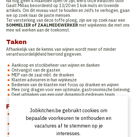
Na nog geen 4 maanden open te zijn, werd onze kwaliteit door
Gault Millau beoordeeld op 13/20 en 1 kok muts en lovende
artikels. Om dit niveau vast te houden en zelfs te verhogen, gaan
we op zoek naar de juiste mensen.
Ter versterking van deze toffe ploeg, zijn we op zoek naar een
SOMMELIER of ZAALMEDEWERKER
met wijnkennis die met ons
mee wil werken aan de toekomst.
Taken
Afhankelijk van de kennis van wijnen wordt meer of minder
verantwoordelijkheid hierrond gegeven.
Aankoop en stockbeheer van wijnen en danken
Ontvangst van de gasten
MEP van de zaal mbt. de dranken
Klanten adviseren in hun wijnkeuze
Bedienen van de klanten met focus op dranken en wijnen
Mee zorg dragen voor een optimale, gastronomische beleving
Deel uitmaken van een jong dynamisch gedreven team
Profiel
Jobkitchen.be gebruikt cookies om
Ervaren Sommelier of enthousiaste zaalmedewerker (m/v)
bepaalde voorkeuren te onthouden en
met kennis van wijn
Ervaring op gastronomisch niveau is een pluspunt (opleiding
vacatures af te stemmen op je
kan voorzien worden)
interesses.
Je doet je job met passie en zorgt voor een aangename,