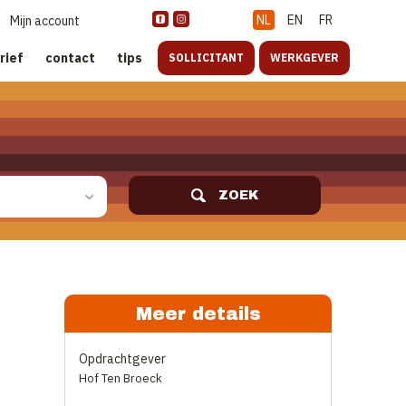
NL
EN
FR
Mijn account
rief
contact
tips
SOLLICITANT
WERKGEVER
ZOEK
Meer details
Opdrachtgever
Hof Ten Broeck