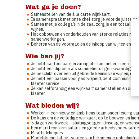
Wat ga je doen?
Samenstellen van de à la carte wijnkaart.
In samenspraak met onze chef zorg je voor de juiste pair
Samen met je collega’s in de zaal zorg je een totaalbele
wijnen.
Het opbouwen en onderhouden van sterke relaties met w
samenwerkingen.
Beheren van de voorraad en de inkoop van wijnen en dra
Wie ben jij?
Je hebt aantoonbare ervaring als sommelier in een res
Je hebt een diploma als sommelier of gelijkwaardige er
Je beschikt over een uitgebreide kennis van wijnen, drui
Je hebt een passie voor gastvrijheid, bent communicatie
klantenservice.
Je kan zelfstandig een wijnkaart samenstellen en deze
klanten.
Wat bieden wij?
Werken in een nieuw en ambitieus team onder leiding va
De kans om de volledige wijnkaart op te bouwen en hier
5 dagen werkweek – sluitingsdagen: dinsdag en woens
Een marktconform salaris en goede arbeidsvoorwaard
Maaltijdcheques
Mogelijkheid tot het volgen van bijkomende opleidingen