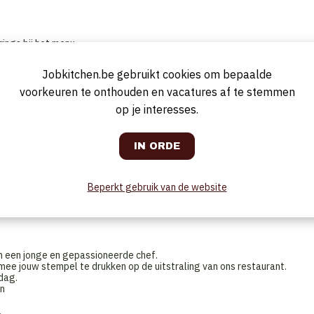
ings bij het menu.
ving voor onze gasten en adviseer je hen bij het kiezen van de juiste
Jobkitchen.be gebruikt cookies om bepaalde
ijnleveranciers en het zoeken naar nieuwe mogelijkheden voor
voorkeuren te onthouden en vacatures af te stemmen
nkenassortiment in de bar.
op je interesses.
taurant- of horecaomgeving.
varing.
vensoorten, wijnstreken en wijn-spijscombinaties.
f sterk en hebt talent voor het bieden van een uitstekende
Beperkt gebruik van de website
 regelmatig updaten op basis van de voorraad en de vraag van onze
n een jonge en gepassioneerde chef.
mee jouw stempel te drukken op de uitstraling van ons restaurant.
dag.
en
.