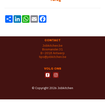
Share
LinkedIn
WhatsApp
Email
Facebook
CONTACT
Jobkitchen.be
Bosmanslei 31
B–2018 Antwerp
tips@jobkitchen.be
VOLG ONS
© Copyright 2026 Jobkitchen