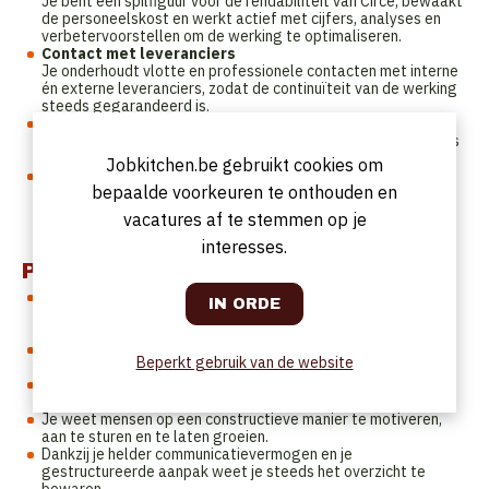
Je bent een spilfiguur voor de rendabiliteit van Circe, bewaakt
de personeelskost en werkt actief met cijfers, analyses en
verbetervoorstellen om de werking te optimaliseren.
Contact met leveranciers
Je onderhoudt vlotte en professionele contacten met interne
én externe leveranciers, zodat de continuïteit van de werking
steeds gegarandeerd is.
Marketing
Je werkt nauw samen met onze marketingmanager om acties
van de zaak te ondersteunen en de branding te versterken.
Jobkitchen.be gebruikt cookies om
Communicatie
bepaalde voorkeuren te onthouden en
Je bent de verbindende schakel tussen het team en het
management. Je rapporteert via onze communicatietools en
vacatures af te stemmen op je
teammeetings, en zorgt ervoor dat informatie vlot stroomt.
interesses.
Profiel
Je beschikt over minstens drie jaar relevante ervaring in het
aansturen van een team binnen de horeca, idealiter in een
operationele en gastgerichte context.
Je bent een natuurlijke leider: positief, energiek en oprecht
Beperkt gebruik van de website
betrokken met een sterk gevoel voor verantwoordelijkheid.
Je beschikt over het inlevingsvermogen en de maturiteit om
vlot om te gaan met diverse persoonlijkheden.
Je weet mensen op een constructieve manier te motiveren,
aan te sturen en te laten groeien.
Dankzij je helder communicatievermogen en je
gestructureerde aanpak weet je steeds het overzicht te