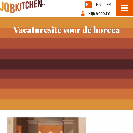
NL
EN
FR
Mijn account
Vacaturesite voor de horeca