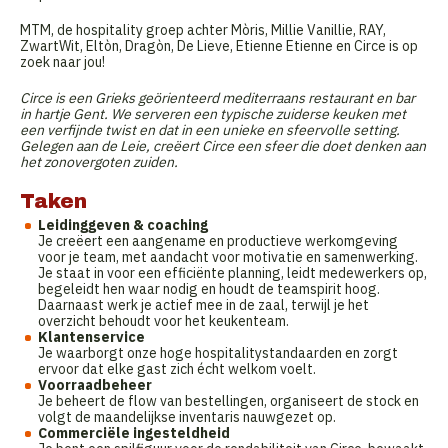
MTM, de hospitality groep achter Mòris, Millie Vanillie, RAY,
ZwartWit, Eltòn, Dragòn, De Lieve, Etienne Etienne en Circe is op
zoek naar jou!
Circe is een Grieks geörienteerd mediterraans restaurant en bar
in hartje Gent. We serveren een typische zuiderse keuken met
een verfijnde twist en dat in een unieke en sfeervolle setting.
Gelegen aan de Leie, creëert Circe een sfeer die doet denken aan
het zonovergoten zuiden.
Taken
Leidinggeven & coaching
Je creëert een aangename en productieve werkomgeving
voor je team, met aandacht voor motivatie en samenwerking.
Je staat in voor een efficiënte planning, leidt medewerkers op,
begeleidt hen waar nodig en houdt de teamspirit hoog.
Daarnaast werk je actief mee in de zaal, terwijl je het
overzicht behoudt voor het keukenteam.
Klantenservice
Je waarborgt onze hoge hospitalitystandaarden en zorgt
ervoor dat elke gast zich écht welkom voelt.
Voorraadbeheer
Je beheert de flow van bestellingen, organiseert de stock en
volgt de maandelijkse inventaris nauwgezet op.
Commerciële ingesteldheid