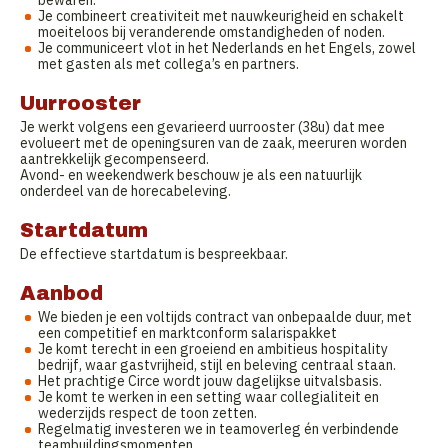
bewaren.
Je combineert creativiteit met nauwkeurigheid en schakelt
moeiteloos bij veranderende omstandigheden of noden.
Je communiceert vlot in het Nederlands en het Engels, zowel
met gasten als met collega’s en partners.
Uurrooster
Je werkt volgens een gevarieerd uurrooster (38u) dat mee
evolueert met de openingsuren van de zaak, meeruren worden
aantrekkelijk gecompenseerd.
Avond- en weekendwerk beschouw je als een natuurlijk
onderdeel van de horecabeleving.
Startdatum
De effectieve startdatum is bespreekbaar.
Aanbod
We bieden je een voltijds contract van onbepaalde duur, met
een competitief en marktconform salarispakket
Je komt terecht in een groeiend en ambitieus hospitality
bedrijf, waar gastvrijheid, stijl en beleving centraal staan.
Het prachtige Circe wordt jouw dagelijkse uitvalsbasis.
Je komt te werken in een setting waar collegialiteit en
wederzijds respect de toon zetten.
Regelmatig investeren we in teamoverleg én verbindende
teambuildingsmomenten.