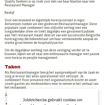
Quality Seekers is op zoek voor één van haar klanten naar een
Restaurant Manager
Bedrijf
Voor een bruisend en eigentijds horecaconcept in regio
Antwerpen zoeken we een gedreven Restaurantmanager. Deze
populaire zaak combineert een stijlvolle setting met een
toegankelijke sfeer en trekt dagelijks een gevarieerd publiek
aan. Het restaurant maakt deel uit van een succesvolle Belgische
horecagroep die bekendstaat om haar vernieuwende aanpak en
sterke groei binnen de hospitalitysector.
Om de dagelijkse werking van deze vestiging verder uit te
bouwen, kijken we uit naar een enthousiaste manager met passie
voor horeca en people management.
Taken
Als Restaurantmanager ben jij het aanspreekpunt van de zaak en
zorg je ervoor dat alles operationeel vlot verloopt. Je
combineert floor presence met organisatorisch inzicht en weet
zowel gasten als medewerkers mee te nemen in het verhaal van
het restaurant.
Je verantwoordelijkheden:
Jobkitchen.be gebruikt cookies om
Je stuurt het zaalteam aan en zorgt voor een positieve en