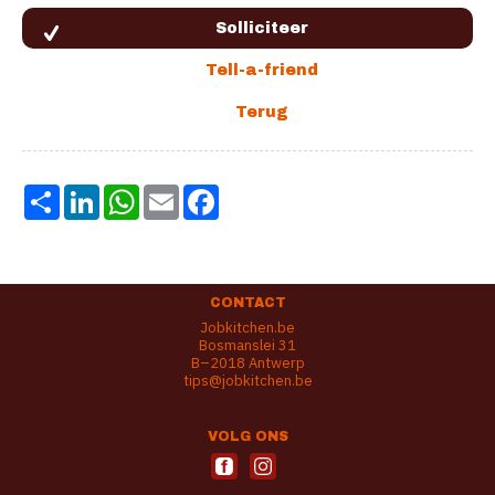
Share
LinkedIn
WhatsApp
Email
Facebook
CONTACT
Jobkitchen.be
Bosmanslei 31
B–2018 Antwerp
tips@jobkitchen.be
VOLG ONS