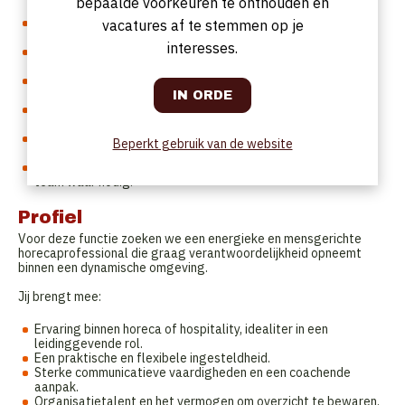
bepaalde voorkeuren te onthouden en
motiverende werksfeer.
Je staat in voor de planning, onboarding en begeleiding van
vacatures af te stemmen op je
medewerkers.
interesses.
Je bewaakt de kwaliteit van service en zorgt ervoor dat
gasten zich welkom voelen.
Je volgt stockbeheer, bestellingen en operationele
administratie nauwkeurig op.
Je analyseert resultaten en denkt actief mee over
optimalisaties binnen de werking.
Je werkt samen met het regionale management en
Beperkt gebruik van de website
rapporteert over de prestaties van de vestiging.
Je bent regelmatig aanwezig op de vloer en ondersteunt het
team waar nodig.
Profiel
Voor deze functie zoeken we een energieke en mensgerichte
horecaprofessional die graag verantwoordelijkheid opneemt
binnen een dynamische omgeving.
Jij brengt mee:
Ervaring binnen horeca of hospitality, idealiter in een
leidinggevende rol.
Een praktische en flexibele ingesteldheid.
Sterke communicatieve vaardigheden en een coachende
aanpak.
Organisatietalent en het vermogen om overzicht te bewaren.