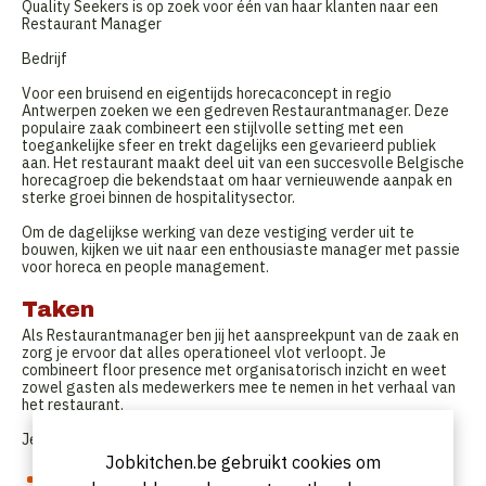
Quality Seekers is op zoek voor één van haar klanten naar een
Restaurant Manager
Bedrijf
Voor een bruisend en eigentijds horecaconcept in regio
Antwerpen zoeken we een gedreven Restaurantmanager. Deze
populaire zaak combineert een stijlvolle setting met een
toegankelijke sfeer en trekt dagelijks een gevarieerd publiek
aan. Het restaurant maakt deel uit van een succesvolle Belgische
horecagroep die bekendstaat om haar vernieuwende aanpak en
sterke groei binnen de hospitalitysector.
Om de dagelijkse werking van deze vestiging verder uit te
bouwen, kijken we uit naar een enthousiaste manager met passie
voor horeca en people management.
Taken
Als Restaurantmanager ben jij het aanspreekpunt van de zaak en
zorg je ervoor dat alles operationeel vlot verloopt. Je
combineert floor presence met organisatorisch inzicht en weet
zowel gasten als medewerkers mee te nemen in het verhaal van
het restaurant.
Je verantwoordelijkheden:
Jobkitchen.be gebruikt cookies om
Je stuurt het zaalteam aan en zorgt voor een positieve en