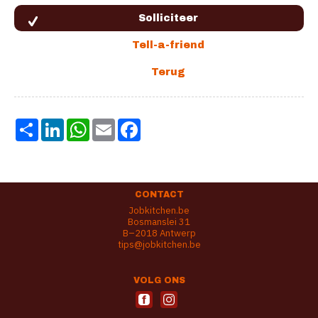
Share
LinkedIn
WhatsApp
Email
Facebook
CONTACT
Jobkitchen.be
Bosmanslei 31
B–2018 Antwerp
tips@jobkitchen.be
VOLG ONS