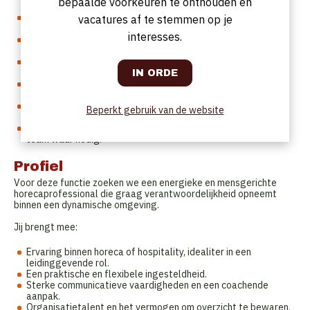
bepaalde voorkeuren te onthouden en
motiverende werksfeer.
Je staat in voor de planning, onboarding en begeleiding van
vacatures af te stemmen op je
medewerkers.
interesses.
Je bewaakt de kwaliteit van service en zorgt ervoor dat
gasten zich welkom voelen.
Je volgt stockbeheer, bestellingen en operationele
administratie nauwkeurig op.
Je analyseert resultaten en denkt actief mee over
optimalisaties binnen de werking.
Je werkt samen met het regionale management en
Beperkt gebruik van de website
rapporteert over de prestaties van de vestiging.
Je bent regelmatig aanwezig op de vloer en ondersteunt het
team waar nodig.
Profiel
Voor deze functie zoeken we een energieke en mensgerichte
horecaprofessional die graag verantwoordelijkheid opneemt
binnen een dynamische omgeving.
Jij brengt mee:
Ervaring binnen horeca of hospitality, idealiter in een
leidinggevende rol.
Een praktische en flexibele ingesteldheid.
Sterke communicatieve vaardigheden en een coachende
aanpak.
Organisatietalent en het vermogen om overzicht te bewaren.