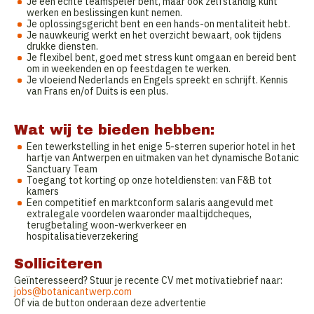
Je een echte teamspeler bent, maar ook zelfstandig kunt
werken en beslissingen kunt nemen.
Je oplossingsgericht bent en een hands-on mentaliteit hebt.
Je nauwkeurig werkt en het overzicht bewaart, ook tijdens
drukke diensten.
Je flexibel bent, goed met stress kunt omgaan en bereid bent
om in weekenden en op feestdagen te werken.
Je vloeiend Nederlands en Engels spreekt en schrijft. Kennis
van Frans en/of Duits is een plus.
Wat wij te bieden hebben:
Een tewerkstelling in het enige 5-sterren superior hotel in het
hartje van Antwerpen en uitmaken van het dynamische Botanic
Sanctuary Team
Toegang tot korting op onze hoteldiensten: van F&B tot
kamers
Een competitief en marktconform salaris aangevuld met
extralegale voordelen waaronder maaltijdcheques,
terugbetaling woon-werkverkeer en
hospitalisatieverzekering
Solliciteren
Geïnteresseerd? Stuur je recente CV met motivatiebrief naar:
jobs@botanicantwerp.com
Of via de button onderaan deze advertentie