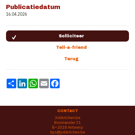
Publicatiedatum
16.04.2026
Share
LinkedIn
WhatsApp
Email
Facebook
CONTACT
Jobkitchen.be
Bosmanslei 31
B–2018 Antwerp
tips@jobkitchen.be