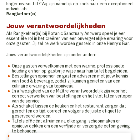
hoger niveau tilt? Wij zijn namelijk op zoek naar een exceptioneel
individu als:
Rangkelner
(in)
Jouw verantwoordelijkheden
Als Rangkelner(in) bij Botanic Sanctuary Antwerp speel je een
essentiële rol in het creëren van een onvergetelijke ervaring voor
onze gasten. Jij zal te werk worden gesteld in onze Henry’s Bar.
Jouw verantwoordelijkheden zijn onder andere:
Onze gasten verwelkomen met een warme, professionele
houding en hen op gastvrije wijze naar hun tafel begeleiden.
Bestellingen opnemen en gasten adviseren met jouw kennis
van food & beverage, zodat zij kunnen genieten van een
culinaire ervaring van topniveau.
In afwezigheid van de Maître verantwoordelijk zijn voor het
correct verwerken van bestellingen en het vlot laten verlopen
van de service.
Als schakel tussen de keuken en het restaurant zorgen dat
gerechten op tijd, correct en volgens de juiste etiquette
geserveerd worden.
Tafels efficiënt afruimen na elke gang, schoonmaken en
opnieuw dekken om een verfijnde en verzorgde eetomgeving
te behouden.
De rekening opstellen en betalingen nauwkeurig verwerken