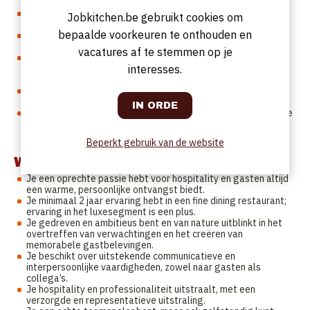
wanneer de Maître niet aanwezig is.
Een nauwgezette mise en place voorbereiden zodat alles
Jobkitchen.be gebruikt cookies om
perfect klaarstaat voor een vlotte service.
bepaalde voorkeuren te onthouden en
Warme en koude dranken bereiden en serveren volgens de
huisstandaarden met aandacht voor detail.
vacatures af te stemmen op je
Direct communiceren met de keuken over speciale wensen of
interesses.
allergieën om een persoonlijke service voor iedere gast te
garanderen.
Voorraadniveaus tijdig controleren en aanvullen zodat het
team altijd goed voorbereid is.
Nauw samenwerken met het team onder leiding van de Maître
om een soepele samenwerking en een warme, gastvrije
restaurantomgeving te waarborgen.
Beperkt gebruik van de website
Wij zoeken jou als:
Je een oprechte passie hebt voor hospitality en gasten altijd
een warme, persoonlijke ontvangst biedt.
Je minimaal 2 jaar ervaring hebt in een fine dining restaurant;
ervaring in het luxesegment is een plus.
Je gedreven en ambitieus bent en van nature uitblinkt in het
overtreffen van verwachtingen en het creëren van
memorabele gastbelevingen.
Je beschikt over uitstekende communicatieve en
interpersoonlijke vaardigheden, zowel naar gasten als
collega’s.
Je hospitality en professionaliteit uitstraalt, met een
verzorgde en representatieve uitstraling.