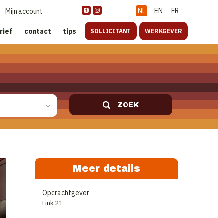
NL
EN
FR
Mijn account
rief
contact
tips
SOLLICITANT
WERKGEVER
ZOEK
Meer details
Opdrachtgever
Link 21