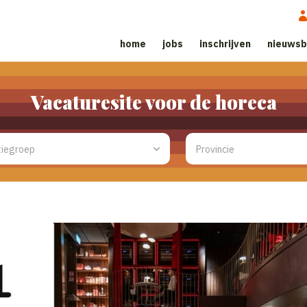
home
jobs
inschrijven
nieuwsb
Vacaturesite voor de horeca