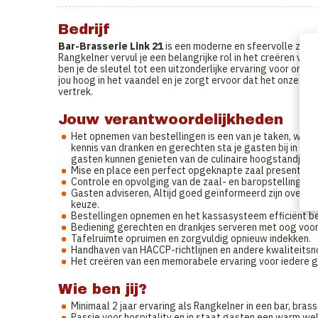
Bedrijf
Bar-Brasserie Link 21
is een moderne en sfeervolle zaak
Rangkelner vervul je een belangrijke rol in het creëren van
ben je de sleutel tot een uitzonderlijke ervaring voor onze 
jou hoog in het vaandel en je zorgt ervoor dat het onze g
vertrek.
Jouw verantwoordelijkheden
Het opnemen van bestellingen is een van je taken, waar
kennis van dranken en gerechten sta je gasten bij in he
gasten kunnen genieten van de culinaire hoogstandjes 
Mise en place een perfect opgeknapte zaal presenteren
Controle en opvolging van de zaal- en baropstelling, zod
Gasten adviseren, Altijd goed geïnformeerd zijn over d
keuze.
Bestellingen opnemen en het kassasysteem efficiënt b
Bediening gerechten en drankjes serveren met oog voor d
Tafelruimte opruimen en zorgvuldig opnieuw indekken.
Handhaven van HACCP-richtlijnen en andere kwaliteitsn
Het creëren van een memorabele ervaring voor iedere g
Wie ben jij?
Minimaal 2 jaar ervaring als Rangkelner in een bar, brass
Passie voor hospitality en in staat gasten een warm w