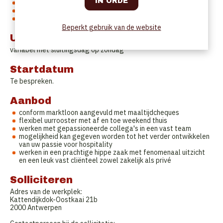
kennis van Engels en Frans zijn een groot pluspunt
goed overzicht kunnen houden van de rang
met oog voor detail, ook tijdens piekmomenten
Beperkt gebruik van de website
Uurrooster
variabel met sluitingsdag op zondag
Startdatum
Te bespreken.
Aanbod
conform marktloon aangevuld met maaltijdcheques
flexibel uurrooster met af en toe weekend thuis
werken met gepassioneerde collega's in een vast team
mogelijkheid kan gegeven worden tot het verder ontwikkelen
van uw passie voor hospitality
werken in een prachtige hippe zaak met fenomenaal uitzicht
en een leuk vast cliënteel zowel zakelijk als privé
Solliciteren
Adres van de werkplek:
Kattendijkdok-Oostkaai 21b
2000 Antwerpen