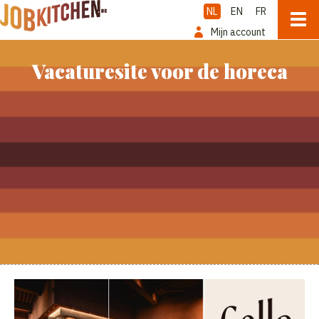
NL
EN
FR
Mijn account
Vacaturesite voor de horeca