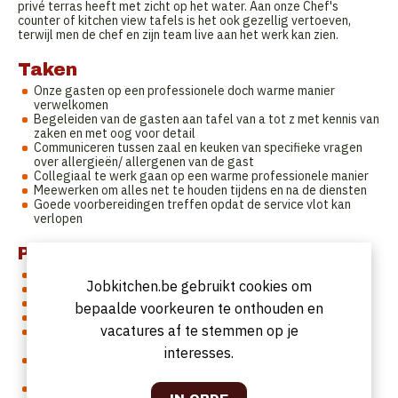
privé terras heeft met zicht op het water. Aan onze Chef's
counter of kitchen view tafels is het ook gezellig vertoeven,
terwijl men de chef en zijn team live aan het werk kan zien.
Taken
Onze gasten op een professionele doch warme manier
verwelkomen
Begeleiden van de gasten aan tafel van a tot z met kennis van
zaken en met oog voor detail
Communiceren tussen zaal en keuken van specifieke vragen
over allergieën/ allergenen van de gast
Collegiaal te werk gaan op een warme professionele manier
Meewerken om alles net te houden tijdens en na de diensten
Goede voorbereidingen treffen opdat de service vlot kan
verlopen
Profiel
ervaring hebben in fine dining
Jobkitchen.be gebruikt cookies om
met passie voor hospitality
goede kennis hebben van dranken en wijn
bepaalde voorkeuren te onthouden en
zich zeer communicatief kunnen opstellen
vacatures af te stemmen op je
heel goed in teamverband kunnen werken met een groot
verantwoordelijkheidsgevoel
interesses.
flexibel opstellen tegenover de collega's waar avond en
weekendwerk ook toe behoren
verzorgd voorkomen en een correct Nederlands taalgebruik